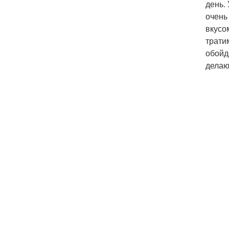
день.
очень
вкусо
трати
обойд
делаю