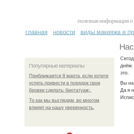
полезная информация о 
главная
новости
виды макияжа и пр
Нас
Сегод
днём.
Популярные материалы
это.
Приближается 8 марта, если хотите
Вы на
успеть привести в порядок свои
Да я 
бровки сделать: биотатуаж;.
Испис
То как мы выглядим, во многом
влияет на нашу уверенность.