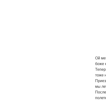
Ой ме
боже 
Тепер
тоже 
Приез
мы ле
После
полет