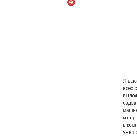
Я всю
всех 
вылож
садов
машин
котор
в ком
уже п