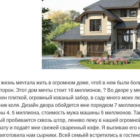
 жизнь мечтала жить в огромном доме, чтоб в нем были бол
сторон. Этот дом мечты стоит 16 миллионов, ? Во дворе у 
ен плиткой, огромный кованый забор, в саду много моих л
ник коля. Дизайн двора обойдется мне порядком 7 миллион
ы 4. 5 миллиона, стоимость мужа машины 5 миллионов. Так 
ый пробивается сквозь штор, лениво лежу в нашей огромной
нату и подаёт мне свежей сваренный кофе. Я выпиваю его и
риготовила нам сырники. Всей семьёй встретились в гости