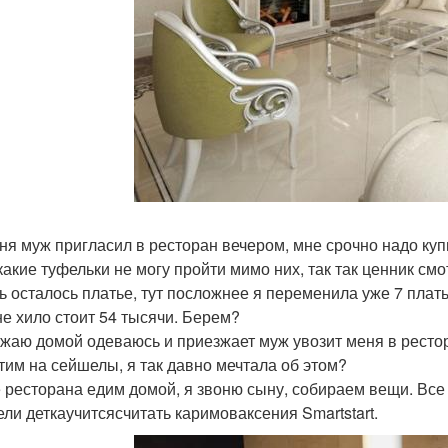
ня муж пригласил в ресторан вечером, мне срочно надо куп
какие туфельки не могу пройти мимо них, так так ценник см
ь осталось платье, тут посложнее я переменила уже 7 плать
не хило стоит 54 тысячи. Берем?
жаю домой одеваюсь и приезжает муж увозит меня в рестора
тим на сейшелы, я так давно мечтала об этом?
 ресторана едим домой, я звоню сыну, собираем вещи. Все 
ели деткаучитсясчитать каримоваксения Smartstart.