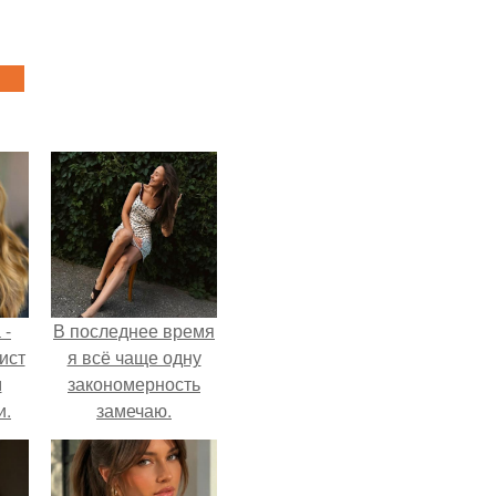
 -
В последнее время
ист
я всё чаще одну
м
закономерность
и.
замечаю.