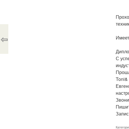
Прохо
техни
⇦
Имеет
Дипло
С усп
индус
Прошл
Toni&
Евген
настр
Звонит
Пишите
Запис
Категори