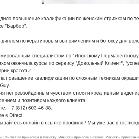
дила повышение квалификации по женским стрижкам по тех
ке "Барбер".
 диплом по кератиновым выпрямлениям и ботоксу для волос
мированным специалистом по "Японскому Перманентному 
ехом окончила курсы по сервису "Довольный Клиент", "успе
трии красоты".
а повышение квалификации по сложным техникам окрашив
 Guy.
ия непревзойденным чувством стиля и креативным видение
оением и позитивом каждого клиента!
е: + 7 (812) 603-46-38.
 в Direct.
ывайтесь онлайн в ссылке профиля? Мы уже вас в гости ж
и:
Стилист по прическам и макияжу
,
Макияж и прическа в салоне
,
Макияж и прическа 