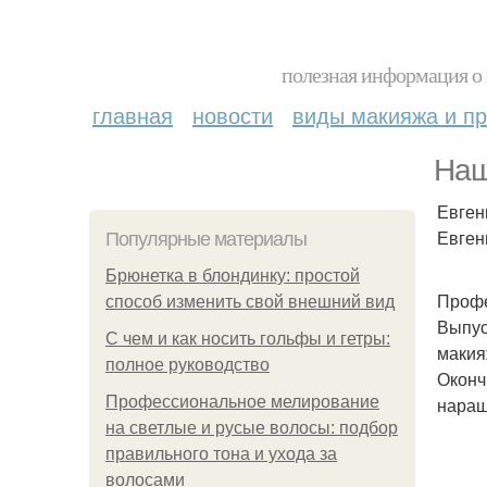
полезная информация о 
главная
новости
виды макияжа и пр
Наш
Евген
Евген
Популярные материалы
Брюнетка в блондинку: простой
Профе
способ изменить свой внешний вид
Выпус
С чем и как носить гольфы и гетры:
макия
полное руководство
Оконч
Профессиональное мелирование
наращ
на светлые и русые волосы: подбор
правильного тона и ухода за
волосами