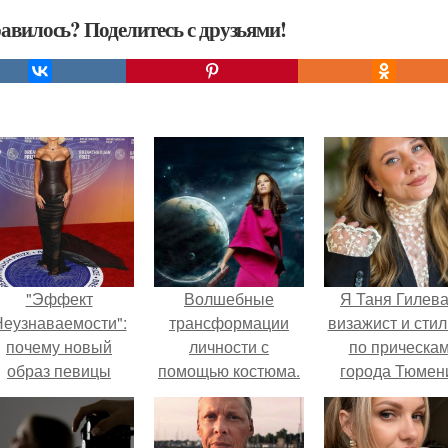
авилось? Поделитесь с друзьями!
"Эффект
Волшебные
Я Таня Гилева
еузнаваемости":
трансформации
визажист и стил
почему новый
личности с
по прическа
образ певицы
помощью костюма.
города Тюмен
вызвал споры о
гранях
возможного?