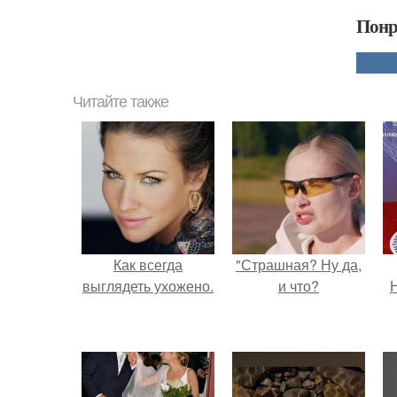
Понр
Читайте также
Как всегда
"Страшная? Ну да,
выглядеть ухожено.
и что?
Н