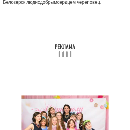
Белозерск людисдобрымсердцем череповец.