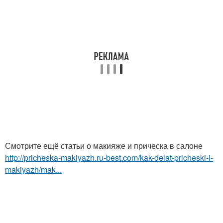
Смотрите ещё статьи о макияже и прическа в салоне
http://pricheska-makiyazh.ru-best.com/kak-delat-pricheski-i-
makiyazh/mak...