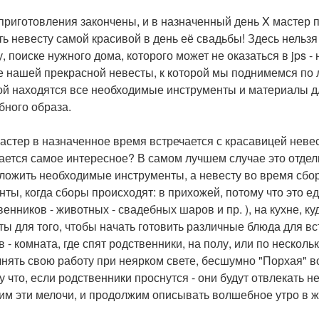
 приготовления закончены, и в назначенный день X мастер 
ть невесту самой красивой в день её свадьбы! Здесь нельз
у, поиске нужного дома, которого может не оказаться в jps
е нашей прекрасной невесты, к которой мы поднимемся по л
ой находятся все необходимые инструменты и материалы для
бного образа.
мастер в назначенное время встречается с красавицей невес
ается самое интересное? В самом лучшем случае это отдел
ложить необходимые инструменты, а невесту во время сбор
нты, когда сборы происходят: в прихожей, потому что это ед
венников - животных - свадебных шаров и пр. ), на кухне, к
ты для того, чтобы начать готовить различные блюда для в
в - комната, где спят родственники, на полу, или по несколь
нять свою работу при неярком свете, бесшумно "Порхая" во
у что, если родственники проснутся - они будут отвлекать не
им эти мелочи, и продолжим описывать волшебное утро в 