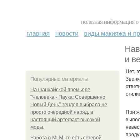
полезная информация о 
главная
новости
виды макияжа и пр
Нав
и в
Нет, э
Звонк
Популярные материалы
ответ
На шанхайской премьере
стили
"Человека - Паука: Совершенно
Новый День" зендея выбрала не
При ж
просто очередной наряд, а
выпол
настоящий артефакт высокой
невес
моды.
проду
Работа в MLM, то есть сетевой