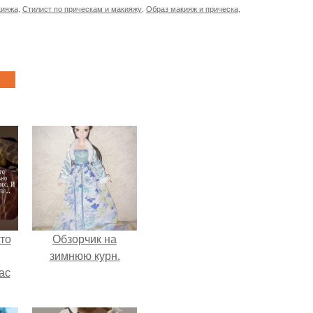
кияжа
,
Стилист по прическам и макияжу
,
Образ макияж и прическа
,
то
Обзорчик на
зимнюю курн.
ас
ние