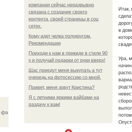
компании сейчас неразрывно
Итак,
связана с создание своего
сдела
контента, своей страницы в соц
дорог
сетях.
в дом
Кому идет челка полукругом.
котор
Рекомендации
сваде
Приходи к нам в прикиде в стиле 90
Ура, 
х и получай подарки от руки вверх!
начин
Щас приедут меня выкупать а тут
распо
очередь на фотосессию со мной.
вариа
родст
Привет, меня зовут Кристина?
невес
Я с летними яркими вайбами на
сборо
раздачу к вам!
выпол
⇦
потом
Опуст