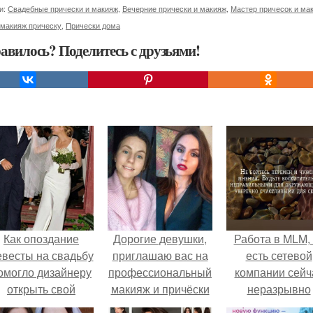
и:
Свадебные прически и макияж
,
Вечерние прически и макияж
,
Мастер причесок и ма
 макияж прическу
,
Прически дома
авилось? Поделитесь с друзьями!
Как опоздание
Дорогие девушки,
Работа в MLM, 
евесты на свадьбу
приглашаю вас на
есть сетевой
омогло дизайнеру
профессиональный
компании сейч
открыть свой
макияж и причёски
неразрывно
бренд.
любой сложности?
связана с созда