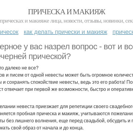
ПРИЧЕСКА И МАКИЯЖ
прическах и макияже лица, новости, отзывы, новинки, сек
ичесок
как делать прически и макияж
причес
ерное у вас назрел вопрос - вот и 
ечерней прической?
то далеко не все?
ов и писем от одной невесты может быть огромное количест
ы и сохранять спокойствие невесты, ведь это его работа! 
ст отвечает при первой же возможности, быстро и оператив
елании невеста приезжает для репетиции своего свадебного
няется пробная прическа и макияж, учитываются пожелания
ты без лишнего волнения, еще перед свадьбой, обсудить и
мать свой образ от начала и до конца.