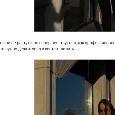
ге они не растут и не совершенствуются, как профессионалы
 что нужно делать smm и контент пилить.