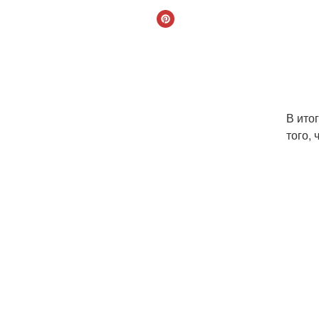
В ито
того,