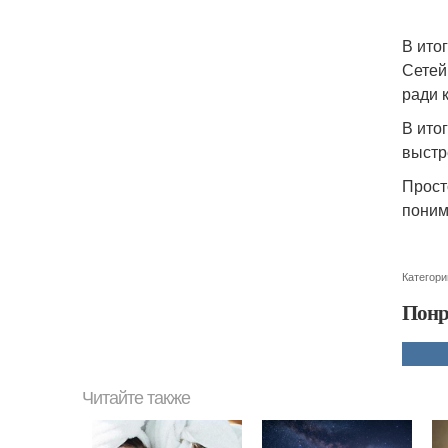
В ито
Сетей
ради к
В ито
выстр
Прост
поним
Категори
Понр
Читайте также