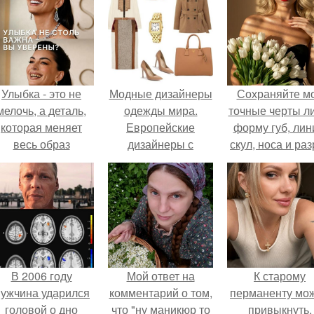
Улыбка - это не
Модные дизайнеры
Сохраняйте м
мелочь, а деталь,
одежды мира.
точные черты ли
которая меняет
Европейские
форму губ, ли
весь образ
дизайнеры с
скул, носа и раз
человека.
мировой славой
глаз.
В 2006 году
Мой ответ на
К старому
ужчина ударился
комментарий о том,
перманенту мо
головой о дно
что "ну маникюр то
привыкнуть.