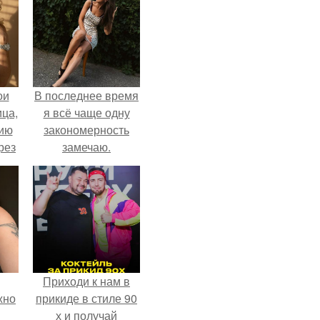
ои
В последнее время
ца,
я всё чаще одну
нию
закономерность
рез
замечаю.
Приходи к нам в
жно
прикиде в стиле 90
х и получай