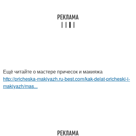
Ещё читайте о мастере причесок и макияжа
http://pricheska-makiyazh.ru-best.com/kak-delat-pricheski-i-
makiyazh/mas...