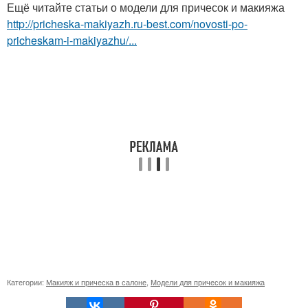
Ещё читайте статьи о модели для причесок и макияжа
http://pricheska-makiyazh.ru-best.com/novosti-po-
pricheskam-i-makiyazhu/...
Категории:
Макияж и прическа в салоне
,
Модели для причесок и макияжа