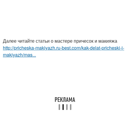
Далее читайте статьи о мастере причесок и макияжа
http://pricheska-makiyazh.ru-best.com/kak-delat-pricheski-i-
makiyazh/mas...