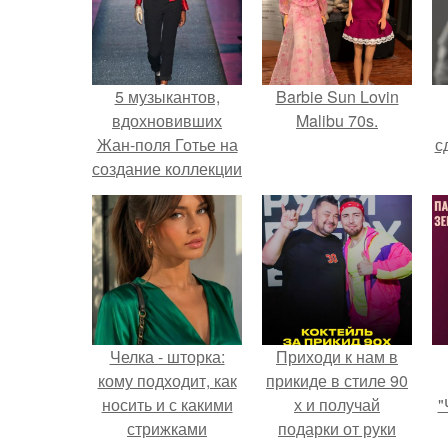
5 музыкантов,
Barbie Sun Lovin
вдохновивших
Malibu 70s.
Жан-поля Готье на
с
создание коллекции
весна - лето 2013.
Челка - шторка:
Приходи к нам в
кому подходит, как
прикиде в стиле 90
носить и с какими
х и получай
"
стрижками
подарки от руки