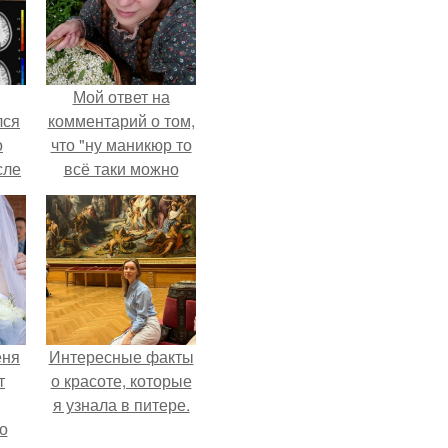
Мой ответ на
лся
комментарий о том,
о
что "ну маникюр то
сле
всё таки можно
нь
было бы сделать.
мым
ом.
еня
Интересные факты
т
о красоте, которые
я узнала в питере.
о