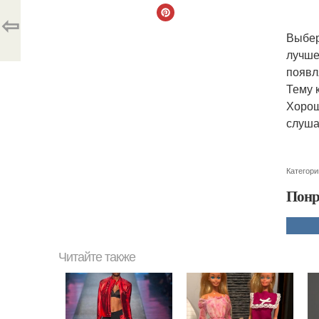
⇦
Выбер
лучше
появл
Тему 
Хорош
слуша
Категори
Понр
Читайте также