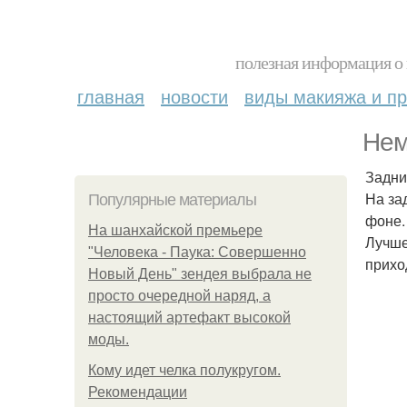
полезная информация о 
главная
новости
виды макияжа и пр
Нем
Задни
На за
Популярные материалы
фоне.
На шанхайской премьере
Лучше
"Человека - Паука: Совершенно
прихо
Новый День" зендея выбрала не
просто очередной наряд, а
настоящий артефакт высокой
моды.
Кому идет челка полукругом.
Рекомендации