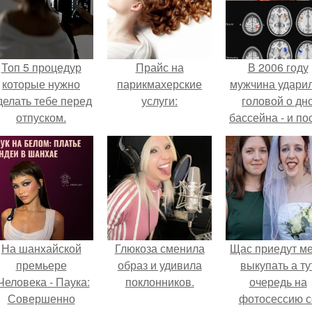
Топ 5 процедур
Прайс на
В 2006 году
которые нужно
парикмахерские
мужчина удари
делать тебе перед
услуги:
головой о дн
отпуском.
бассейна - и по
этого его жиз
изменилась са
странным образ
На шанхайской
Глюкоза сменила
Щас приедут м
премьере
образ и удивила
выкупать а ту
Человека - Паука:
поклонников.
очередь на
Совершенно
фотосессию с