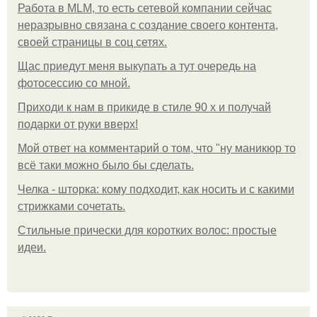
Работа в MLM, то есть сетевой компании сейчас
неразрывно связана с создание своего контента,
своей страницы в соц сетях.
Щас приедут меня выкупать а тут очередь на
фотосессию со мной.
Приходи к нам в прикиде в стиле 90 х и получай
подарки от руки вверх!
Мой ответ на комментарий о том, что "ну маникюр то
всё таки можно было бы сделать.
Челка - шторка: кому подходит, как носить и с какими
стрижками сочетать.
Стильные прически для коротких волос: простые
идеи.