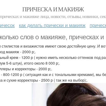
ПРИЧЕСКА И МАКИЯЖ
прическах и макияже лица, новости, отзывы, новинки, сек
ичесок
как делать прически и макияж
причес
колько слов о макияже, прическах и 
и стилистов и визажистов имеют свою достойную цену. И во
од макияж - 2000 р;.
ьный крем - 1200 р ( нужно иметь несколько оттенков под ра
м 5-6 штук), итого около 8 000 р;.
ллеры и корректоры - 2000 р;.
 - 800-1200 р ( ситуация как и с тональными кремами), мы бе
 и сухие корректоры - 2500 р ( так же на выбор);.