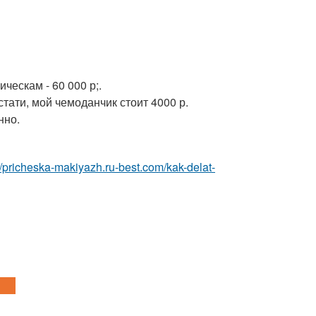
ческам - 60 000 р;.
стати, мой чемоданчик стоит 4000 р.
нно.
://pricheska-makiyazh.ru-best.com/kak-delat-