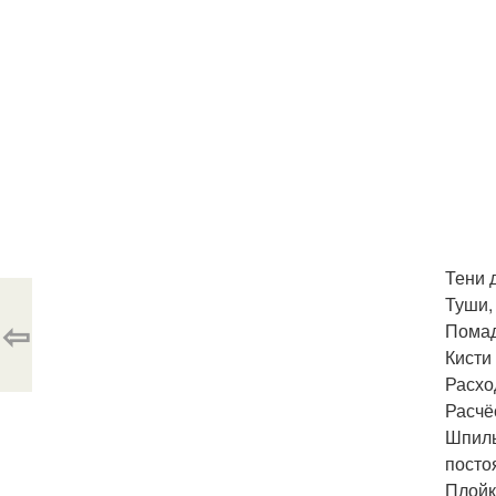
Тени д
Туши, 
⇦
Помад
Кисти 
Расхо
Расчёс
Шпиль
посто
Плойки