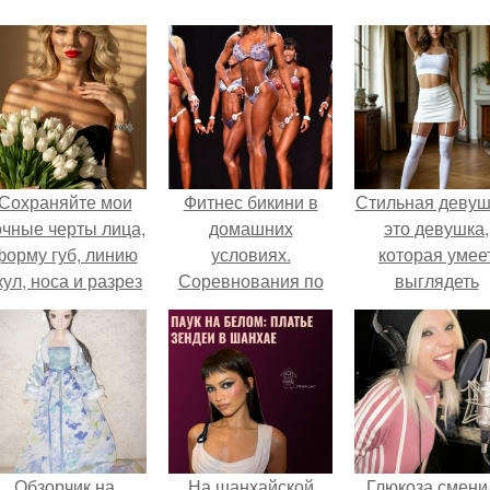
Сохраняйте мои
Фитнес бикини в
Стильная девуш
очные черты лица,
домашних
это девушка,
форму губ, линию
условиях.
которая умее
кул, носа и разрез
Соревнования по
выглядеть
глаз.
фитнес - бикини.
привлекательн
элегантно в лю
ситуации.
Обзорчик на
На шанхайской
Глюкоза смени