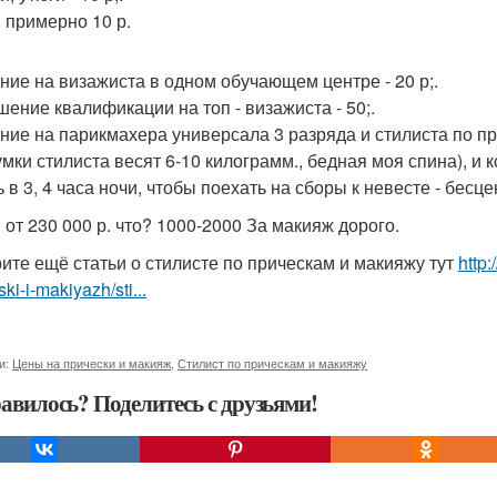
: примерно 10 р.
ние на визажиста в одном обучающем центре - 20 р;.
ение квалификации на топ - визажиста - 50;.
ние на парикмахера универсала 3 разряда и стилиста по при
умки стилиста весят 6-10 килограмм., бедная моя спина), и к
 в 3, 4 часа ночи, чтобы поехать на сборы к невесте - бесце
 от 230 000 р. что? 1000-2000 За макияж дорого.
ите ещё статьи о стилисте по прическам и макияжу тут
http
ski-i-makiyazh/sti...
и:
Цены на прически и макияж
,
Стилист по прическам и макияжу
авилось? Поделитесь с друзьями!