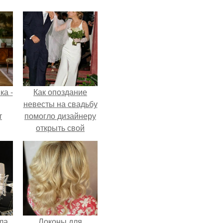
ка -
Как опоздание
невесты на свадьбу
т
помогло дизайнеру
открыть свой
о и
бренд.
бои
ла
Локоны для