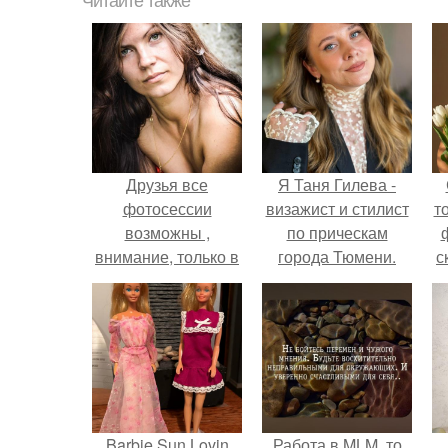
Читайте также
Друзья все
Я Таня Гилева -
фотосессии
визажист и стилист
т
возможны ,
по прическам
внимание, только в
города Тюмени.
с
будни после 18: 00
и по выходным.
Barbie Sun Lovin
Работа в MLM, то