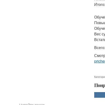
Итого
Обуче
Повыш
Обуче
Вес с
Встать
Всего:
Смотр
priche
Категори
Понр