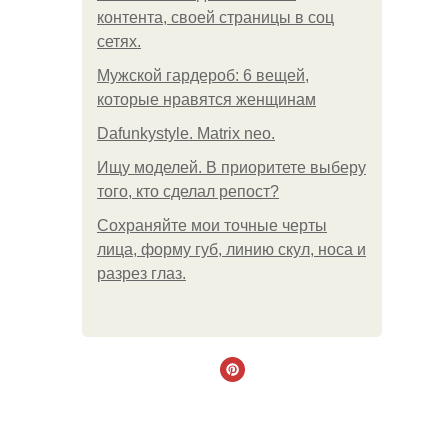
контента, своей страницы в соц
сетях.
Мужской гардероб: 6 вещей,
которые нравятся женщинам
Dafunkystyle. Matrix neo.
Ищу моделей. В приоритете выберу
того, кто сделал репост?
Сохраняйте мои точные черты
лица, форму губ, линию скул, носа и
разрез глаз.