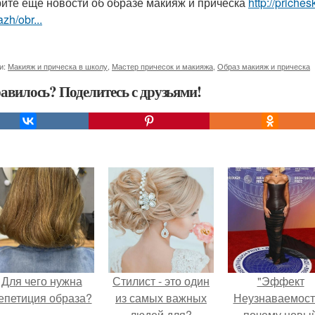
ите ещё новости об образе макияж и прическа
http://priche
zh/obr...
и:
Макияж и прическа в школу
,
Мастер причесок и макияжа
,
Образ макияж и прическа
авилось? Поделитесь с друзьями!
Для чего нужна
Стилист - это один
"Эффект
епетиция образа?
из самых важных
Неузнаваемост
людей для?
почему новы