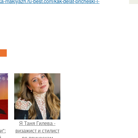
ska-makiyazh.ru-best.com/kak-delat-pricheski-i-
Я Таня Гилева -
и":
визажист и стилист
й
по прическам