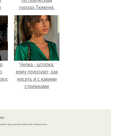
ы
города Тюмени.
 о
ур
Челка - шторка:
о
кому подходит, как
ред
носить и с какими
стрижками
сочетать.
язь
решено при указании обратной гиперссылки.