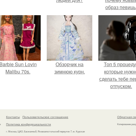
образ певиц
вызвал споры
гранях
возможного?
Barbie Sun Lovin
Обзорчик на
Топ 5 процед
Malibu 70s.
зимнюю курн.
которые нужн
сделать тебе пе
отпуском.
Контакты
Пользовательское соглашение
Обратная св
Политика конфидециальности
а
Копирование раз
г. Москва, ЦАО, Басманный, Яковоапостольский переулок 7, м. Курская