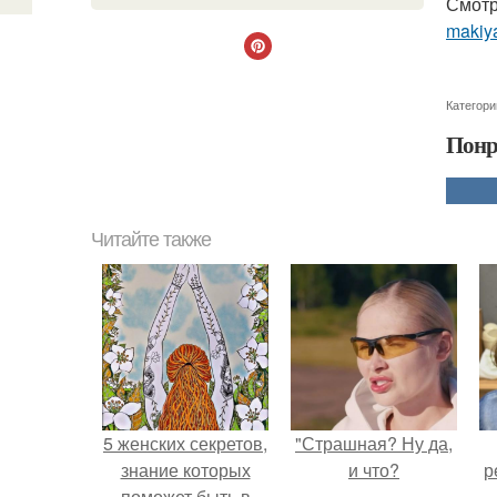
Смотр
makiya
Категори
Понр
Читайте также
5 женских секретов,
"Страшная? Ну да,
знание которых
и что?
р
поможет быть в