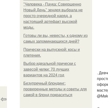
"Человека - Паука: Совершенно
Новый День" зендея выбрала не
просто очередной наряд, а
настоящий артефакт высокой
моды.
Готовы ли вы, невесты, к одному из
самых запоминающихся дней?
Прически на выпускной: косы и
плетения.
Выбор идеальной прически с
завесой челки: 70 лучших
. Дев
вариантов на 2024 год
прост
Безупречный блондинг:
оформ
проверенные методы и советы для
масте
самой в блонд покраситься
@Make
⇦