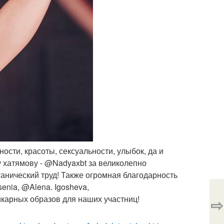
ости, красоты, сексуальности, улыбок, да и
хатямову - @Nadyaxbt за великолепно
танический труд! Также огромная благодарность
nia, @Alena. Igosheva,
карных образов для наших участниц!
⇨