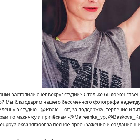
чонки растопили снег вокруг студии? Столько было женственн
о? Мы благодарим нашего бессменного фотографа надежду 
ленную студию - @Photo_Loft, за поддержку, терпение и ти
рам по макияжу и причёскам -@Matreshka_vp, @Baskova_Kse
upbyaleksandrador за полное преображение и создание ши