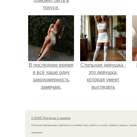
тонусе.
В последнее время
Стильная девушка -
я всё чаще одну
это девушка,
закономерность
которая умеет
замечаю.
выглядеть
привлекательно и
элегантно в любои
ситуации.
© 2026 Прическа и макияж
Полезная информация о прическах и макияже лица, новости, отзывы, новинки, секреты, техник
нанесения