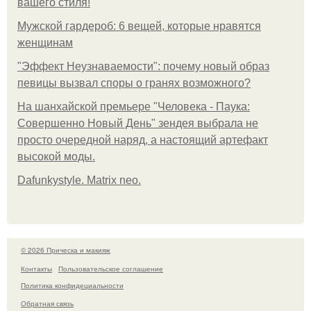
вашего стиля!
Мужской гардероб: 6 вещей, которые нравятся
женщинам
"Эффект Неузнаваемости": почему новый образ
певицы вызвал споры о гранях возможного?
На шанхайской премьере "Человека - Паука:
Совершенно Новый День" зендея выбрала не
просто очередной наряд, а настоящий артефакт
высокой моды.
Dafunkystyle. Matrix neo.
© 2026 Прическа и макияж
Контакты
Пользовательское соглашение
Политика конфидециальности
Обратная связь