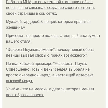
Работа в MLM, то есть сетевой компании сейчас
неразрывно связана с создание своего контента,
своей страницы в соц сетях.
Мужской гардероб: 6 вещей, которые нравятся
женщинам
Прическа - не просто волосы, а мощный инструмент
вашего стиля!
"Эффект Неузнаваемости": почему новый образ
певицы вызвал споры о гранях возможного?
На шанхайской премьере "Человека - Паука:
Совершенно Новый День" зендея выбрала не
просто очередной наряд, а настоящий артефакт
высокой моды.
Улыбка - это не мелочь, а деталь, которая меняет
весь образ человека.