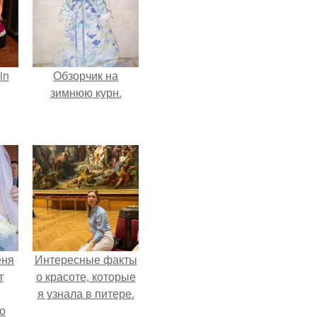
in
Обзорчик на
зимнюю курн.
еня
Интересные факты
т
о красоте, которые
я узнала в питере.
о