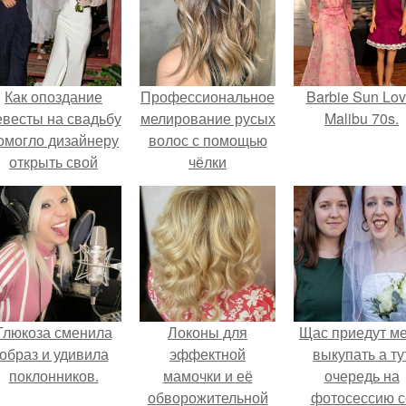
Как опоздание
Профессиональное
Barbie Sun Lov
евесты на свадьбу
мелирование русых
Malibu 70s.
омогло дизайнеру
волос с помощью
открыть свой
чёлки
бренд.
Глюкоза сменила
Локоны для
Щас приедут м
образ и удивила
эффектной
выкупать а ту
поклонников.
мамочки и её
очередь на
обворожительной
фотосессию с