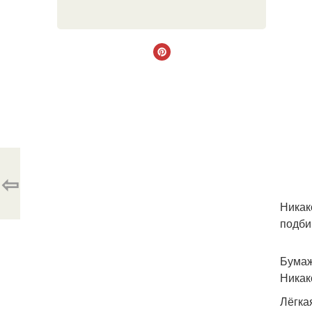
⇦
Никак
подби
Бумаж
Никак
Лёгка