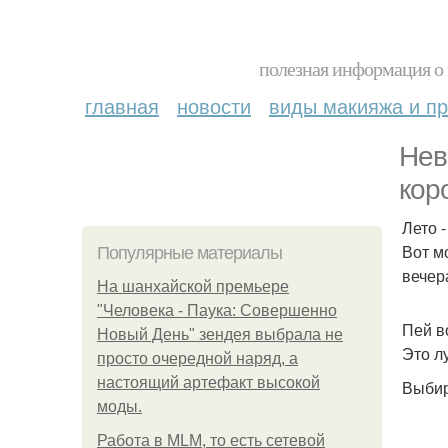
полезная информация о 
главная
новости
виды макияжа и пр
Нев
кор
Лето 
Вот м
Популярные материалы
вечер
На шанхайской премьере
"Человека - Паука: Совершенно
Пей в
Новый День" зендея выбрала не
Это л
просто очередной наряд, а
настоящий артефакт высокой
Выбир
моды.
Работа в MLM, то есть сетевой