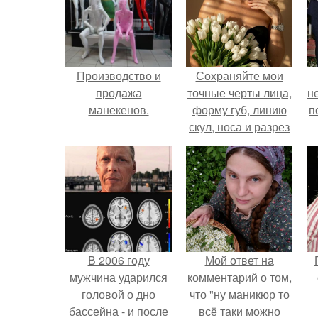
Производство и
Сохраняйте мои
продажа
точные черты лица,
н
манекенов.
форму губ, линию
п
скул, носа и разрез
глаз.
В 2006 году
Мой ответ на
мужчина ударился
комментарий о том,
головой о дно
что "ну маникюр то
бассейна - и после
всё таки можно