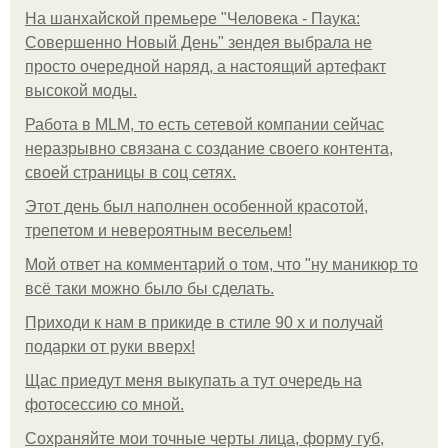
На шанхайской премьере "Человека - Паука:
Совершенно Новый День" зендея выбрала не
просто очередной наряд, а настоящий артефакт
высокой моды.
Работа в MLM, то есть сетевой компании сейчас
неразрывно связана с создание своего контента,
своей страницы в соц сетях.
Этот день был наполнен особенной красотой,
трепетом и невероятным весельем!
Мой ответ на комментарий о том, что "ну маникюр то
всё таки можно было бы сделать.
Приходи к нам в прикиде в стиле 90 х и получай
подарки от руки вверх!
Щас приедут меня выкупать а тут очередь на
фотосессию со мной.
Сохраняйте мои точные черты лица, форму губ,