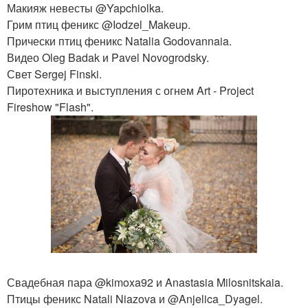
Макияж невесты @Yapchiolka.
Грим птиц феникс @Iodzel_Makeup.
Прически птиц феникс Natalia Godovannaia.
Видео Oleg Badak и Pavel Novogrodsky.
Свет Sergej Finski.
Пиротехника и выступления с огнем Art - Project
Fireshow "Flash".
Свадебная пара @kimoxa92 и Anastasia Milosnitskaia.
Птицы феникс Natali Niazova и @Anjelica_Dyagel.