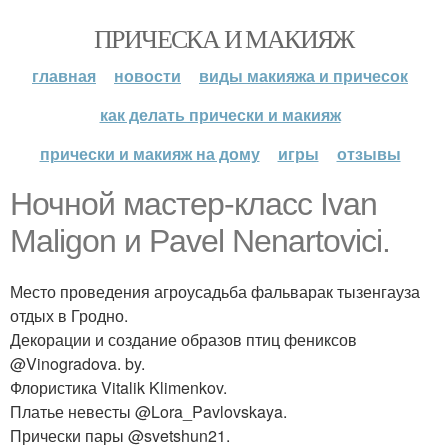
ПРИЧЕСКА И МАКИЯЖ
главная
новости
виды макияжа и причесок
как делать прически и макияж
прически и макияж на дому
игры
отзывы
Ночной мастер-класс Ivan
Maligon и Pavel Nenartovici.
Место проведения агроусадьба фальварак тызенгауза
отдых в Гродно.
Декорации и создание образов птиц фениксов
@Vinogradova. by.
Флористика Vitalik Klimenkov.
Платье невесты @Lora_Pavlovskaya.
Прически пары @svetshun21.