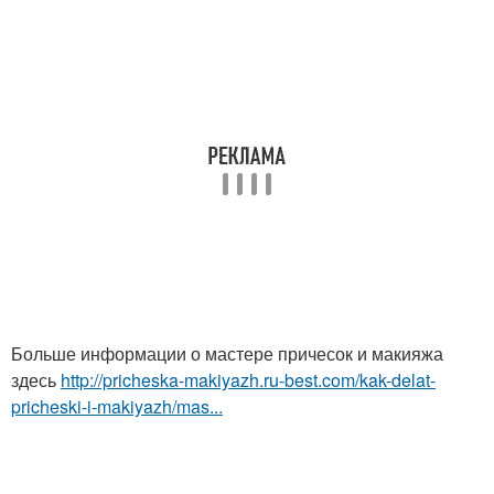
Больше информации о мастере причесок и макияжа
здесь
http://pricheska-makiyazh.ru-best.com/kak-delat-
pricheski-i-makiyazh/mas...