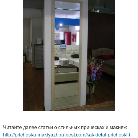
Читайте далее статьи о стильных прическах и макияж
http://pricheska-makiyazh.ru-best.com/kak-delat-pricheski-i-