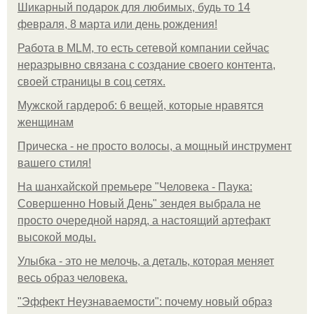
Шикарный подарок для любимых, будь то 14
февраля, 8 марта или день рождения!
Работа в MLM, то есть сетевой компании сейчас
неразрывно связана с создание своего контента,
своей страницы в соц сетях.
Мужской гардероб: 6 вещей, которые нравятся
женщинам
Прическа - не просто волосы, а мощный инструмент
вашего стиля!
На шанхайской премьере "Человека - Паука:
Совершенно Новый День" зендея выбрала не
просто очередной наряд, а настоящий артефакт
высокой моды.
Улыбка - это не мелочь, а деталь, которая меняет
весь образ человека.
"Эффект Неузнаваемости": почему новый образ