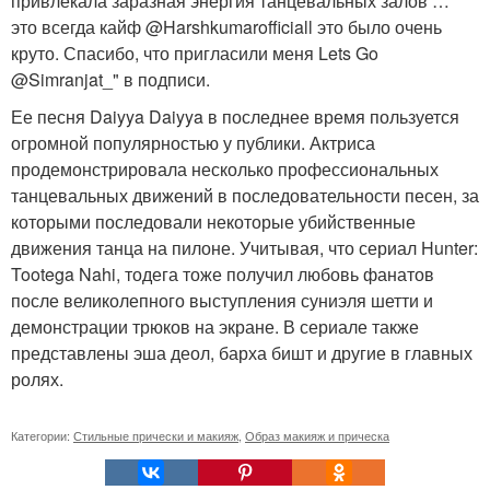
привлекала заразная энергия танцевальных залов …
это всегда кайф @Harshkumarofficiall это было очень
круто. Спасибо, что пригласили меня Lets Go
@Simranjat_" в подписи.
Ее песня Daiyya Daiyya в последнее время пользуется
огромной популярностью у публики. Актриса
продемонстрировала несколько профессиональных
танцевальных движений в последовательности песен, за
которыми последовали некоторые убийственные
движения танца на пилоне. Учитывая, что сериал Hunter:
Tootega Nahi, тодега тоже получил любовь фанатов
после великолепного выступления суниэля шетти и
демонстрации трюков на экране. В сериале также
представлены эша деол, барха бишт и другие в главных
ролях.
Категории:
Стильные прически и макияж
,
Образ макияж и прическа