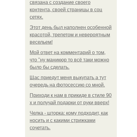
связана с создание своего
контента, своей страницы в соц
сетях.
Этот день был наполнен особенной
красотой, трепетом и невероятным
весельем!
Мой ответ на комментарий о том,
что "ну маникюр то всё таки можно
было бы сделать.
Щас приедут меня выкупать а тут
очередь на фотосессию со мной.
Приходи к нам в прикиде в стиле 90
х и получай подарки от руки вверх!
Челка - шторка: кому подходит, как
носить и с какими стрижками
сочетать.