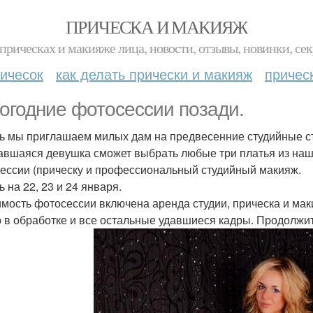
ПРИЧЕСКА И МАКИЯЖ
прическах и макияже лица, новости, отзывы, новинки, сек
ичесок
как делать прически и макияж
причес
огодние фотосессии позади.
ь мы приглашаем милых дам на предвесенние студийные с
авшаяся девушка сможет выбрать любые три платья из наше
ессии (прическу и профессиональный студийный макияж.
 на 22, 23 и 24 января.
имость фотосессии включена аренда студии, прическа и маки
 в обработке и все остальные удавшиеся кадры. Продолжите