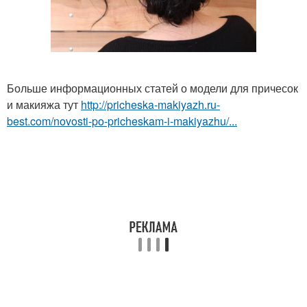
Больше информационных статей о модели для причесок
и макияжа тут
http://pricheska-makiyazh.ru-
best.com/novosti-po-pricheskam-i-makiyazhu/...