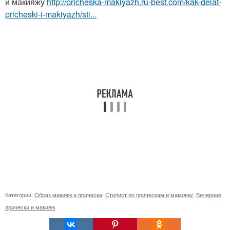
и макияжу
http://pricheska-makiyazh.ru-best.com/kak-delat-
pricheski-i-makiyazh/sti...
Категории:
Образ макияж и прическа
,
Стилист по прическам и макияжу
,
Вечерние
прически и макияж