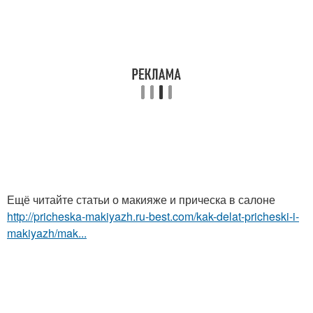
Ещё читайте статьи о макияже и прическа в салоне
http://pricheska-makiyazh.ru-best.com/kak-delat-pricheski-i-
makiyazh/mak...