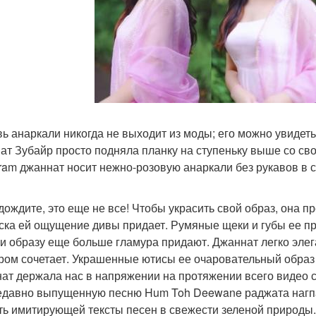
ь анаркали никогда не выходит из моды; его можно увидеть 
ат Зубайр просто подняла планку на ступеньку выше со св
gram джаннат носит нежно-розовую анаркали без рукавов в с
дождите, это еще не все! Чтобы украсить свой образ, она 
ска ей ощущение дивы придает. Румяные щеки и губы ее п
и образу еще больше гламура придают. Джаннат легко эле
ром сочетает. Украшенные ютисы ее очаровательный образ
ат держала нас в напряжении на протяжении всего видео с
едавно выпущенную песню Hum Toh Deewane раджата нагпа
ть имитирующей тексты песен в свежести зеленой природы.