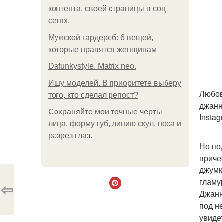
контента, своей страницы в соц
сетях.
Мужской гардероб: 6 вещей,
которые нравятся женщинам
Dafunkystyle. Matrix neo.
Ищу моделей. В приоритете выберу
Любов
того, кто сделал репост?
джанн
Сохраняйте мои точные черты
Insta
лица, форму губ, линию скул, носа и
разрез глаз.
Но по
приче
джумк
гламу
⇦
Джанн
под н
увиде