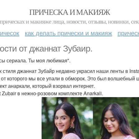
ПРИЧЕСКА И МАКИЯЖ
прическах и макияже лица, новости, отзывы, новинки, сек
ичесок
как делать прически и макияж
причес
ости от джаннат Зубаир.
сы сериала. Ты моя любимая".
к стиля джаннат Зубайр недавно украсил наши ленты в Ins
, от которого мы все упали в обморок. Это был волшебный 
ект анаркали, который взорвал интернет.
t Zubair в нежно-розовом комплекте Anarkali.