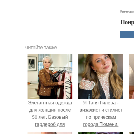
Категори
Понр
Читайте также
Элегантная одежда
Я Таня Гилева -
для женщин после
визажист и стилист
50 лет. Базовый
по прическам
гардероб для
города Тюмени.
женщины 50 лет: