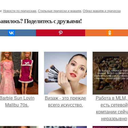
и:
Новости по прическам
,
Стильные прически и макияж
,
Образ макияж и прическа
авилось? Поделитесь с друзьями!
Barbie Sun Lovin
Визаж - это прежде
Работа в MLM, 
Malibu 70s.
всего искусство.
есть сетевой
компании сейч
неразрывно
связана с созда