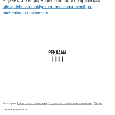
Ещё читайте информацию о новости по прическам
http://pricheska-makiyazh.ru-best.com/novosti-po-
pricheskam-i-makiyazhu/...
Категории:
Новости по прическам
,
Стилист по прическам и макияжу
,
Образ
макияж и прическа