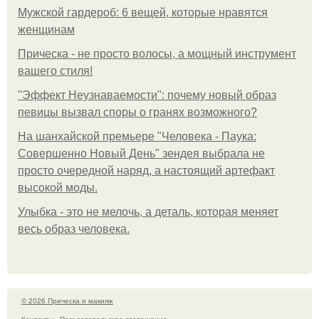
Мужской гардероб: 6 вещей, которые нравятся
женщинам
Прическа - не просто волосы, а мощный инструмент
вашего стиля!
"Эффект Неузнаваемости": почему новый образ
певицы вызвал споры о гранях возможного?
На шанхайской премьере "Человека - Паука:
Совершенно Новый День" зендея выбрала не
просто очередной наряд, а настоящий артефакт
высокой моды.
Улыбка - это не мелочь, а деталь, которая меняет
весь образ человека.
© 2026 Прическа и макияж