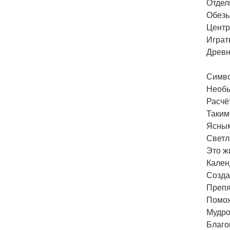
Отдел
Обезь
Центр
Играть
Древн
Симво
Необы
Расчё
Таким
Ясным
Светл
Это ж
Кален
Созда
Препя
Помож
Мудро
Благо