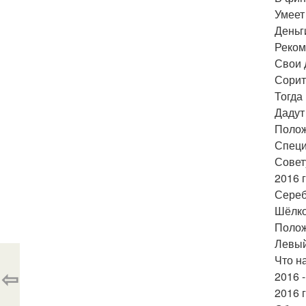
Умеет
Деньг
Реком
Свои 
Сорит
Тогда
Дадут 
Полож
Специ
Совет
2016 
Сереб
Шёлко
Полож
Левый
Что н
⇦
2016 
2016 