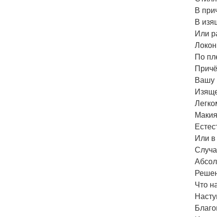
В при
В изя
Или р
Локон
По пл
Причё
Вашу 
Изяще
Легко
Макия
Естес
Или в 
Случа
Абсол
Решен
Что н
Насту
Благо