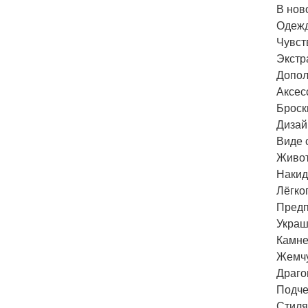
В нов
Одежд
Чувст
Экстр
Допол
Аксес
Броск
Дизай
Виде 
Живот
Накид
Лёгко
Предп
Украш
Камне
Жемчу
Драго
Подче
Стиля