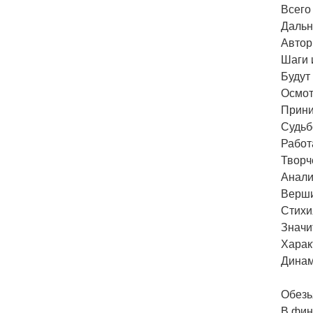
Всего
Дальн
Автор
Шаги 
Будут
Осмот
Прини
Судьб
Работ
Творч
Анали
Верши
Стихия
Значи
Харак
Динам
Обезь
В фин