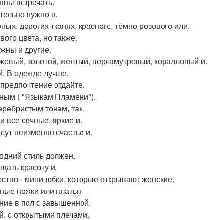
яны встречать.
тельно нужно в.
ных, дорогих тканях, красного, тёмно-розового или.
вого цвета, но также.
жны и другие.
жевый, золотой, жёлтый, перламутровый, коралловый и.
. В одежде лучше.
 предпочтение отдайте.
ным ( "Языкам Пламени").
еребристым тонам, так.
и все сочные, яркие и.
сут неизменно счастье и.
.
одний стиль должен.
щать красоту и.
ство - мини-юбки, которые открывают женские.
ные ножки или платья.
ние в пол с завышенной.
й, с открытыми плечами.