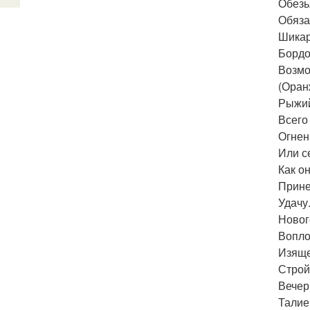
Обезь
Обяза
Шикар
Бордо
Возмо
(Оран
Рыжий
Всего
Огнен
Или с
Как он
Прине
Удачу
Новог
Вопло
Изяще
Строй
Вечер
Талие