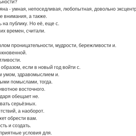
ьности?
яна - умная, непоседливая, любопытная, довольно эксцентр
е внимания, а также.
 на публику. Но её, еще с.
их времен, считали.
лом проницательности, мудрости, бережливости и.
кновенной.
тливости.
 образом, если в новый год войти с.
 умом, здравомыслием и.
ыми помыслами, тогда.
ивотное восточного.
даря обещает не.
вать серьёзных.
тствий, а наоборот.
ет обрести вам.
сть и создать.
приятные условия для.