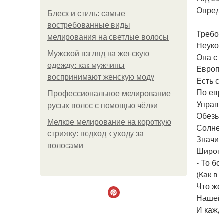
Опред
Блеск и стиль: самые
востребованные виды
Требо
мелирования на светлые волосы
Неуко
Мужской взгляд на женскую
Она с
одежду: как мужчины
Европ
воспринимают женскую моду
Есть с
По ев
Профессиональное мелирование
Управ
русых волос с помощью чёлки
Обезь
Мелкое мелирование на короткую
Солне
стрижку: подход к уходу за
Значит
волосами
Широк
- То 
(Как в
Что ж
Нашей
И каж