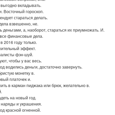
 выгодно вкладывать.
и. Восточный гороскоп.
ендует стараться делать.
дела взвешенно, не.
ь деньгами, а, наоборот, стараться их приумножать. И.
 все финансовые дела.
в 2016 году только.
ительный эффект.
алисты фэн-шуй.
уют, чтобы у вас весь.
год водились деньги, достаточно завернуть.
ристую монетку в.
вый платочек и.
ить в карман пиджака или брюк, желательно в.
.
адеть на новый год.
- наряды и украшения.
год красной огненной.