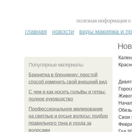
полезная информация о 
главная
новости
виды макияжа и пр
Нов
Кален
Красн
Популярные материалы
Брюнетка в блондинку: простой
Девят
способ изменить свой внешний вид
Горос
С чем и как носить гольфы и гетры:
Живот
полное руководство
Начало
Профессиональное мелирование
Обезь
на светлые и русые волосы: подбор
Свои 
правильного тона и ухода за
Февра
волосами
Год 2