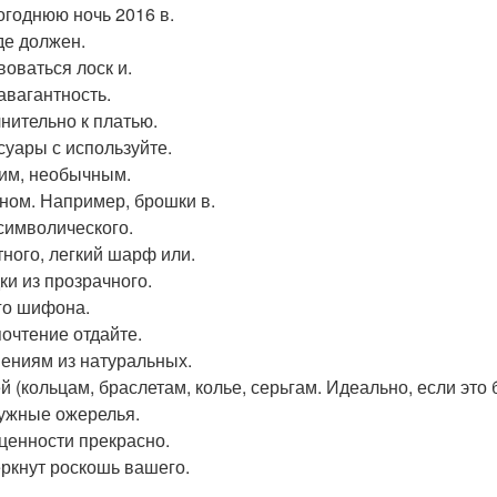
огоднюю ночь 2016 в.
е должен.
воваться лоск и.
авагантность.
нительно к платью.
суары с используйте.
им, необычным.
ном. Например, брошки в.
символического.
ного, легкий шарф или.
ки из прозрачного.
го шифона.
очтение отдайте.
ениям из натуральных.
й (кольцам, браслетам, колье, серьгам. Идеально, если это
жные ожерелья.
ценности прекрасно.
ркнут роскошь вашего.
.