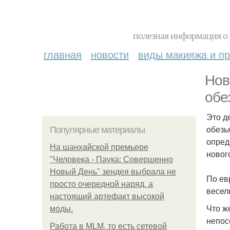
полезная информация о 
главная
новости
виды макияжа и пр
Нов
обе
Это д
обезь
Популярные материалы
опред
На шанхайской премьере
нового
"Человека - Паука: Совершенно
Новый День" зендея выбрала не
По ев
просто очередной наряд, а
весель
настоящий артефакт высокой
Что ж
моды.
непос
Работа в MLM, то есть сетевой