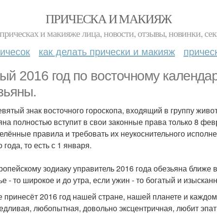
ПРИЧЕСКА И МАКИЯЖ
прическах и макияже лица, новости, отзывы, новинки, сек
ичесок
как делать прически и макияж
причес
ый 2016 год по восточному календар
зьяны.
евятый знак восточного гороскопа, входящий в группу живот
яна полностью вступит в свои законные права только 8 февр
елённые правила и требовать их неукоснительного исполне
 года, то есть с 1 января.
ропейскому зодиаку управитель 2016 года обезьяна ближе вс
е - то широкое и до утра, если ужин - то богатый и изысканн
е принесёт 2016 год нашей стране, нашей планете и каждом
едливая, любопытная, довольно эксцентричная, любит эпати