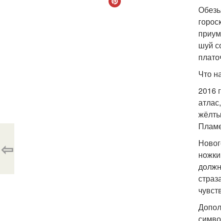
Обезь
горос
приум
шуй с
плато
Что н
2016 
атлас
жёлты
Пламе
Новог
⇦
ножки
должн
страз
чувст
Допол
симво