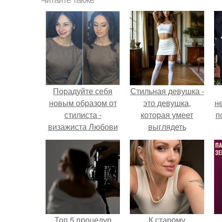
Читайте также
Порадуйте себя
Стильная девушка -
новым образом от
это девушка,
н
стилиста -
которая умеет
п
визажиста Любови
выглядеть
ивановой.
привлекательно и
элегантно в любои
ситуации.
Топ 5 процедур
К старому