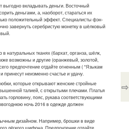
т выгодно вкладывать деньги. Восточный
орить деньгами, а, наоборот, стараться их
олько положительный эффект. Специалисты фэн-
точно завернуть серебристую монетку в шёлковый
евый.
 в натуральных тканях (бархат, органза, шёлк,
также возможны и другие (оранжевый, золотой,
сего предпочтение отдайте огненным ( "Языкам
 и принесут неизменно счастье и удачу.
-юбки, которые открывают женские стройные
⇨
завышенной талией, с открытыми плечами. Платья
ать горловину, пояс, рукава соответствующими
новогоднюю ночь 2016 в одежде должен
бычным дизайном. Например, брошки в виде
ного лёгкого шифона. Предпочтение отдайте