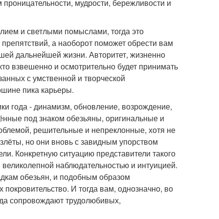
м проницательности, мудрости, бережливости и
слием и светлыми помыслами, тогда это
 препятствий, а наоборот поможет обрести вам
ашей дальнейшей жизни. Авторитет, жизненно
кто взвешенно и осмотрительно будет принимать
занных с умственной и творческой
ершине пика карьеры.
тики года - динамизм, обновление, возрождение,
ждённые под знаком обезьяны, оригинальные и
облемой, решительные и непреклонные, хотя не
злёты, но они вновь с завидным упорством
ели. Конкретную ситуацию представители такого
и великолепной наблюдательностью и интуицией.
адкам обезьян, и подобным образом
х покровительство. И тогда вам, однозначно, во
егда сопровождают трудолюбивых,