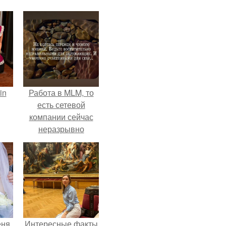
in
Работа в MLM, то
есть сетевой
компании сейчас
неразрывно
связана с создание
своего контента,
своей страницы в
соц сетях.
еня
Интересные факты