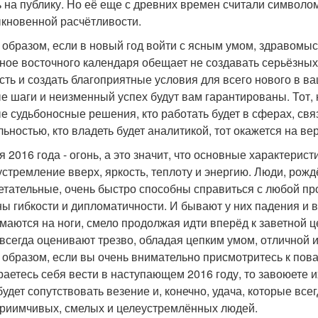
ь на публику. Но её еще с древних времен считали символо
кновенной расчётливости.
 образом, если в новый год войти с ясным умом, здравомы
ное восточного календаря обещает не создавать серьёзных
сть и создать благоприятные условия для всего нового в в
е шаги и неизменный успех будут вам гарантированы. Тот, 
е судьбоносные решения, кто работать будет в сферах, свя
льностью, кто владеть будет аналитикой, тот окажется на в
я 2016 года - огонь, а это значит, что основные характерис
 устремление вверх, яркость, теплоту и энергию. Люди, ро
етательные, очень быстро способны справиться с любой пр
ы гибкости и дипломатичности. И бывают у них падения и в
маются на ноги, смело продолжая идти вперёд к заветной ц
 всегда оценивают трезво, обладая цепким умом, отличной 
 образом, если вы очень внимательно присмотритесь к пов
раетесь себя вести в наступающем 2016 году, то завоюете и
будет сопутствовать везение и, конечно, удача, которые вс
риимчивых, смелых и целеустремлённых людей.