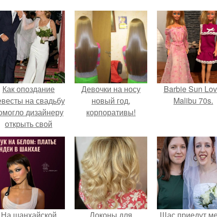
Как опоздание
Девочки на носу
Barbie Sun Lov
евесты на свадьбу
новый год,
Malibu 70s.
омогло дизайнеру
корпоративы!
открыть свой
бренд.
На шанхайской
Локоны для
Щас приедут м