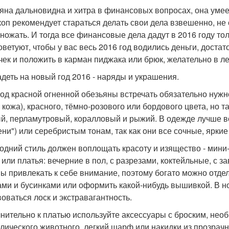
яна дальновидна и хитра в финансовых вопросах, она умее
коп рекомендует стараться делать свои дела взвешенно, не с
ножать. И тогда все финансовые дела дадут в 2016 году т
оветуют, чтобы у вас весь 2016 год водились деньги, доста
чек и положить в карман пиджака или брюк, желательно в л
адеть на новый год 2016 - наряды и украшения.
год красной огненной обезьяны встречать обязательно нужно
, кожа), красного, тёмно-розового или бордового цвета, но 
й, перламутровый, коралловый и рыжий. В одежде лучше в
ни") или серебристым тонам, так как они все сочные, яркие
одний стиль должен воплощать красоту и изящество - мини
 или платья: вечерние в пол, с разрезами, коктейльные, с 
ы привлекать к себе внимание, поэтому богато можно отдел
ами и бусинками или оформить какой-нибудь вышивкой. В 
воваться лоск и экстравагантность.
нительно к платью используйте аксессуары с броским, нео
лического животного, легкий шарф или накидки из прозрач