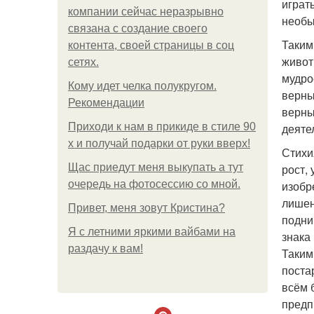
играт
компании сейчас неразрывно
необы
связана с создание своего
Таким
контента, своей страницы в соц
живот
сетях.
мудро
Кому идет челка полукругом.
верны
Рекомендации
верны
Приходи к нам в прикиде в стиле 90
деяте
х и получай подарки от руки вверх!
Стихи
Щас приедут меня выкупать а тут
рост,
очередь на фотосессию со мной.
изобр
лишен
Привет, меня зовут Кристина?
подни
Я с летними яркими вайбами на
знака
раздачу к вам!
Таким
поста
всём 
предп