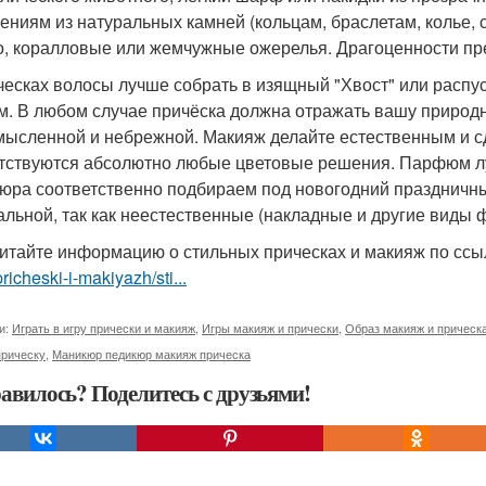
ениям из натуральных камней (кольцам, браслетам, колье, с
о, коралловые или жемчужные ожерелья. Драгоценности пре
ческах волосы лучше собрать в изящный "Хвост" или распус
м. В любом случае причёска должна отражать вашу природн
мысленной и небрежной. Макияж делайте естественным и сд
тствуются абсолютно любые цветовые решения. Парфюм л
юра соответственно подбираем под новогодний праздничны
альной, так как неестественные (накладные и другие виды ф
итайте информацию о стильных прическах и макияж по сс
pricheski-i-makiyazh/sti...
и:
Играть в игру прически и макияж
,
Игры макияж и прически
,
Образ макияж и прическ
прическу
,
Маникюр педикюр макияж прическа
авилось? Поделитесь с друзьями!