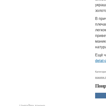
украш
золот
В при
плеча
легко
приве
маник
натур
Ещё ч
delat-
Категори
макияж 
Понр