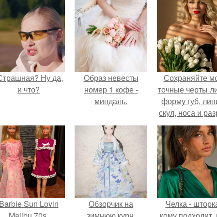
Страшная? Ну да,
Образ невесты
Сохраняйте м
и что?
номер 1 кофе -
точные черты ли
миндаль.
форму губ, ли
скул, носа и раз
глаз.
Barbie Sun Lovin
Обзорчик на
Челка - шторк
Malibu 70s.
зимнюю курн.
кому подходит, 