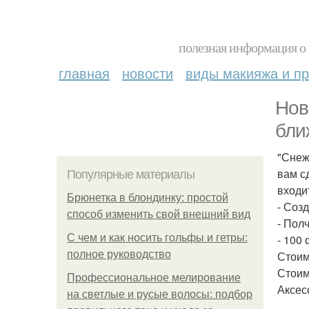
полезная информация о 
главная
новости
виды макияжа и пр
Нов
бли
"Снеж
вам с
Популярные материалы
входи
Брюнетка в блондинку: простой
- Соз
способ изменить свой внешний вид
- Пол
С чем и как носить гольфы и гетры:
- 100
полное руководство
Стоим
Стоим
Профессиональное мелирование
Аксес
на светлые и русые волосы: подбор