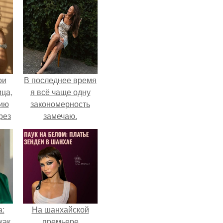
ои
В последнее время
ца,
я всё чаще одну
нию
закономерность
рез
замечаю.
а:
На шанхайской
как
премьере