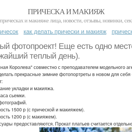
ПРИЧЕСКА И МАКИЯЖ
прическах и макияже лица, новости, отзывы, новинки, сек
ичесок
как делать прически и макияж
причес
ый фотопроект! Еще есть одно место
жайший теплый день).
ная Королева" совместно с преподавателем модельного аг
делать прекрасные зимние фотопортреты в новом для себя 
т:
дание укладки и макияжа.
часа сьемки.
 фотографий.
ость 1500 р (с прической и макияжем).
ость 1200 р (с макияжем).
суары предоставляются. Прокат платьев считается отдельно