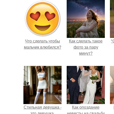
Что сделать чтобы
Как сделать такое
"
мальчик влюбился?
фото за пару
минут?
Стильная девушка -
Как опоздание
это девушка,
невесты на свадьбу