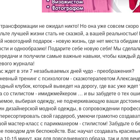
 трансформации не ожидал никто! Но она уже совсем скоро 
льте лучшей жизни стать не сказкой, а вашей реальностью!
й новогодний подарок - новую жизнь, где нет места обидам 
ости и однообразию! Подарите себе новую себя! Мы сделал
ередачи и получили самые важные навыки, чтобы каждый де
евого журнала!
ас ждет в эти 7 незабываемых дней чудо - преображения?
невный тренинг с психологом - сказкотерапевтом Александр
одный клубок, который выведет на дорогу, где вас уже ждет
а со стилистом - имиджмейкером … и вы забудете о тех ошиб
аемое, выбирая одежду, не подчеркивающую ваши достоинс
ин дизайнерской модной одежды, в сопровождении профес
 пересортировать свой гардероб, умеючи грамотно создават
ой мастер-класс с парикмахером - стилистом! Забудьте о бе
е поводом для беспокойств. Вас научат создавать красивы
за 10-15 минут, как для повседневного образа, так и для веч