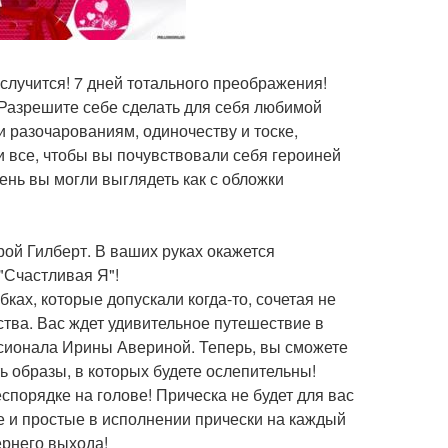
случится! 7 дней тотального преображения!
 Разрешите себе сделать для себя любимой
и разочарованиям, одиночеству и тоске,
и все, чтобы вы почувствовали себя героиней
нь вы могли выглядеть как с обложки
ой Гилберт. В ваших руках окажется
 "Счастливая Я"!
ках, которые допускали когда-то, сочетая не
тва. Вас ждет удивительное путешествие в
сионала Ирины Авериной. Теперь, вы сможете
ь образы, в которых будете ослепительны!
спорядке на голове! Прическа не будет для вас
е и простые в исполнении прически на каждый
ернего выхода!