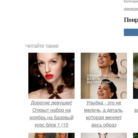
Категори
прически
Понр
Читайте также
Дорогие девушки!
Улыбка - это не
Открыт набор на
мелочь, а деталь,
в
ноябрь на базовый
которая меняет
курс блок 1 (10
весь образ
занятий.
человека.