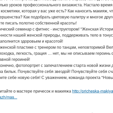
лько уроков профессионального визажиста. Настало время з
й косметики, которая у вас уже есть? Как наносить макияж, 
ершенства? Как подобрать цветовую палитру и многое друго
те писать полотно собственной красоты!
ический семинар с фитнес - инструктором! "Женская История
нности нашей женской природы, поддерживать тело в тонусе
наполнится здоровьем и красотой!
 женской пластике с тренером по танцам, неповторимой Вел
 походка, легкость, грация … нет, мы не описываем героинь
лавной героиней!
 конечно, фотопортрет с запечатлением старта новой жизни 
а билык. Почувствуйте себя звездой! Почувствуйте себя с
ите себе новую себя! С уважением, команда проекта "Новый
итайте о мастере причесок и макияжа
http://pricheska-makiya
zh/mas...