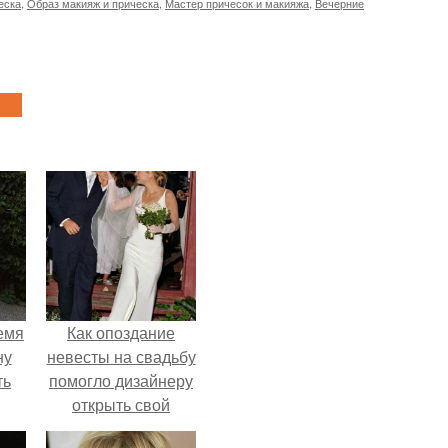
еска
,
Образ макияж и прическа
,
Мастер причесок и макияжа
,
Вечерние
емя
Как опоздание
ну
невесты на свадьбу
ть
помогло дизайнеру
открыть свой
бренд.