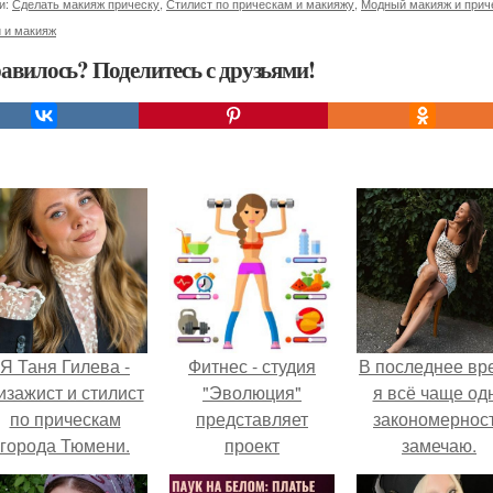
и:
Сделать макияж прическу
,
Стилист по прическам и макияжу
,
Модный макияж и прич
 и макияж
авилось? Поделитесь с друзьями!
Я Таня Гилева -
Фитнес - студия
В последнее вр
изажист и стилист
"Эволюция"
я всё чаще од
по прическам
представляет
закономернос
города Тюмени.
проект
замечаю.
преображения тела