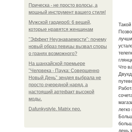
Прическа - не просто волосы, а
мощный инструмент вашего стиля!
Мужской гардероб: 6 вещей,
Такой
которые нравятся женщинам
Позво
лучши
"Эффект Неузнаваемости": почему
устал
новый образ певицы вызвал споры
телеп
о гранях возможного?
глянц
На шанхайской премьере
Что в
"Человека - Паука: Совершенно
Двухд
Новый День" зендея выбрала не
путев
просто очередной наряд, а
Работ
настоящий артефакт высокой
сочет
моды.
магаз
легко
Dafunkystyle. Matrix neo.
Больш
больш
день 