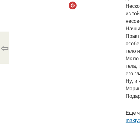
Неско
из то
несов
Начни
Практ
особе
⇦
тело 
Мк по
тела,
его г
Ну, и
Марин
Подар
Ещё ч
makiya