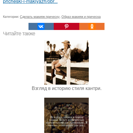
pricheski-i-makiyazh/obr...
Категории:
Сделать макияж прическу
,
Образ макияж и прическа
Читайте также
Взгляд в историю стиля кантри.