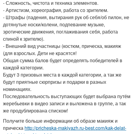
- Сложность, чистота и техника элементов.
- Артистизм, хореография, работа со зрителем.
- Штрафы (падения, вытирания рук об себя/об пилон, не
дотянутые носки/колени, подпевание музыке,
эротические движения, поглаживания себя, работа
спиной к зрителю).
- Внешний вид участницы (костюм, прическа, макияж
(для взрослых. Дети не красятся!
Общая сумма балов будет определять победителей в
каждой категории.
Будут 3 призовых места в каждой категории, а так же
будут приятные сюрпризы и подарки в разных
номинациях.
Последовательность выступающих будет выбрана путём
жеребьевки в видео записи и выложена в группе, а так
же продублирована списком!
Получите больше информации об образе макияж и
прическа
http://pricheska-makiyazh.ru-best.com/kak-delat-