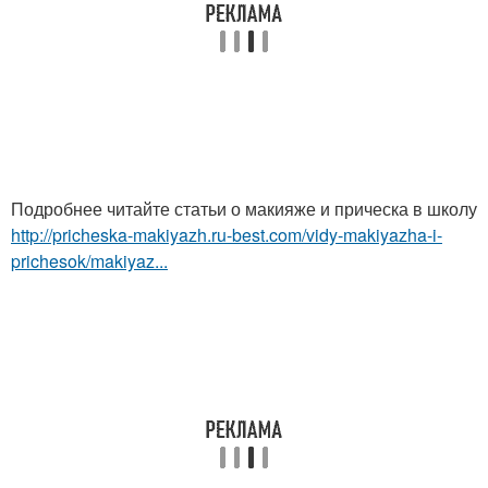
Подробнее читайте статьи о макияже и прическа в школу
http://pricheska-makiyazh.ru-best.com/vidy-makiyazha-i-
prichesok/makiyaz...