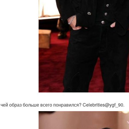
 чей образ больше всего понравился? Celebrities@ygf_90.