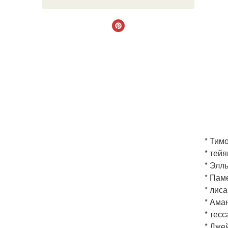
* Тим
* тейя
* Элль
* Пам
* лиса
* Ама
* тесс
* Джей