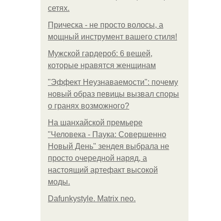
сетях.
Прическа - не просто волосы, а
мощный инструмент вашего стиля!
Мужской гардероб: 6 вещей,
которые нравятся женщинам
"Эффект Неузнаваемости": почему
новый образ певицы вызвал споры
о гранях возможного?
На шанхайской премьере
"Человека - Паука: Совершенно
Новый День" зендея выбрала не
просто очередной наряд, а
настоящий артефакт высокой
моды.
Dafunkystyle. Matrix neo.