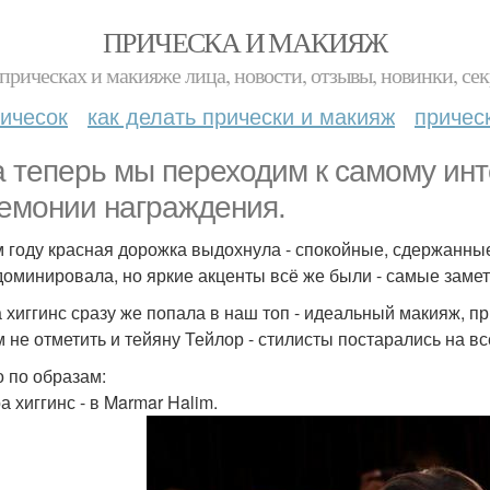
ПРИЧЕСКА И МАКИЯЖ
прическах и макияже лица, новости, отзывы, новинки, сек
ичесок
как делать прически и макияж
причес
а теперь мы переходим к самому инт
емонии награждения.
м году красная дорожка выдохнула - спокойные, сдержанные
доминировала, но яркие акценты всё же были - самые замет
 хиггинс сразу же попала в наш топ - идеальный макияж, при
 не отметить и тейяну Тейлор - стилисты постарались на вс
о по образам:
а хиггинс - в Marmar Halim.