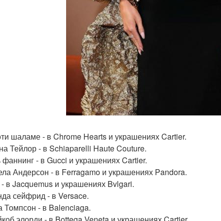
оти шаламе - в Chrome Hearts и украшениях Cartier.
на Тейлор - в Schiaparelli Haute Couture.
 фаннинг - в Gucci и украшениях Cartier.
ела Андерсон - в Ferragamo и украшениях Pandora.
 - в Jacquemus и украшениях Bvlgari.
нда сейфрид - в Versace.
а Томпсон - в Balenciaga.
коб элорди - в Bottega Veneta и украшениях Cartier.