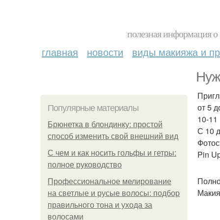
полезная информация о 
главная
новости
виды макияжа и пр
Нуж
Пригл
от 5 д
Популярные материалы
10-11
Брюнетка в блондинку: простой
С 10 д
способ изменить свой внешний вид
Фотос
С чем и как носить гольфы и гетры:
Pin U
полное руководство
Полно
Профессиональное мелирование
Макия
на светлые и русые волосы: подбор
правильного тона и ухода за
волосами