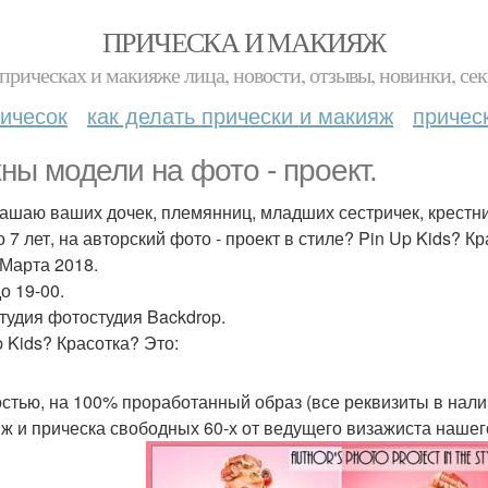
ПРИЧЕСКА И МАКИЯЖ
прическах и макияже лица, новости, отзывы, новинки, сек
ичесок
как делать прически и макияж
причес
ны модели на фото - проект.
ашаю ваших дочек, племянниц, младших сестричек, крестни
о 7 лет, на авторский фото - проект в стиле? Pin Up Kids? К
 Марта 2018.
о 19-00.
тудия фотостудия Backdrop.
p Kids? Красотка? Это:
стью, на 100% проработанный образ (все реквизиты в наличии:
ж и прическа свободных 60-х от ведущего визажиста нашег