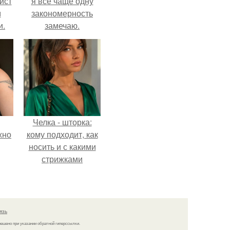
ист
я всё чаще одну
м
закономерность
и.
замечаю.
Челка - шторка:
жно
кому подходит, как
носить и с какими
стрижками
сочетать.
язь
решено при указании обратной гиперссылки.