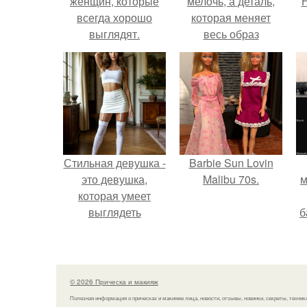
женщин, которые
мелочь, а деталь,
Н
всегда хорошо
которая меняет
выглядят.
весь образ
человека.
Стильная девушка -
Barbie Sun Lovin
это девушка,
Malibu 70s.
м
которая умеет
выглядеть
б
привлекательно и
элегантно в любои
и
ситуации.
с
© 2026 Прическа и макияж
Полезная информация о прическах и макияже лица, новости, отзывы, новинки, секреты, техник