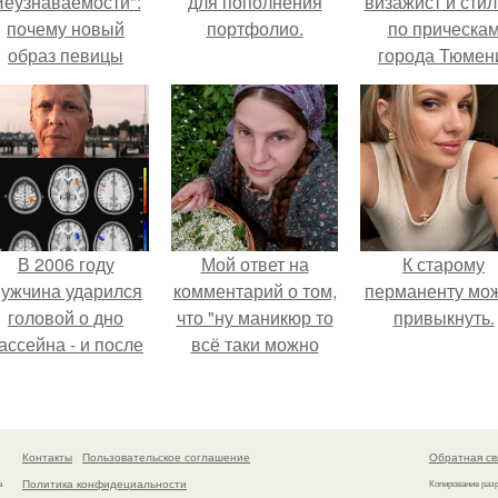
еузнаваемости":
для пополнения
визажист и стил
почему новый
портфолио.
по прическа
образ певицы
города Тюмен
вызвал споры о
гранях
возможного?
В 2006 году
Мой ответ на
К старому
ужчина ударился
комментарий о том,
перманенту мо
головой о дно
что "ну маникюр то
привыкнуть.
ассейна - и после
всё таки можно
этого его жизнь
было бы сделать.
зменилась самым
транным образом.
Контакты
Пользовательское соглашение
Обратная св
Политика конфидециальности
а
Копирование раз