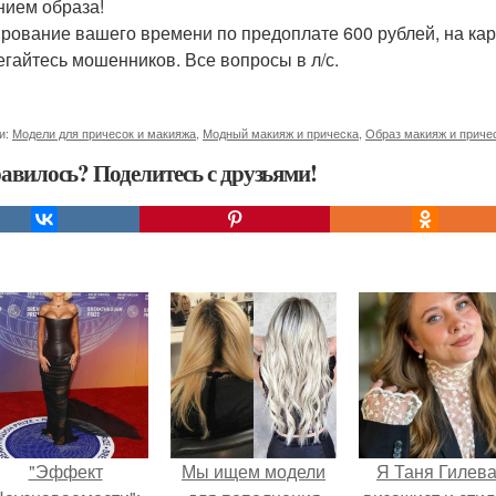
нием образа!
рование вашего времени по предоплате 600 рублей, на кар
егайтесь мошенников. Все вопросы в л/с.
и:
Модели для причесок и макияжа
,
Модный макияж и прическа
,
Образ макияж и приче
авилось? Поделитесь с друзьями!
"Эффект
Мы ищем модели
Я Таня Гилева