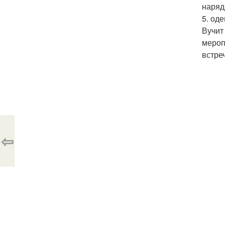
наряд
5. од
Вучит
мероп
встре
⇦