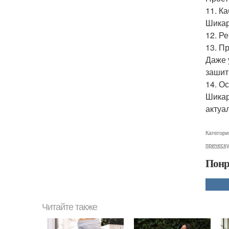
11. Ка
Шикар
12. Р
13. П
Даже 
зашит
14. О
Шикар
актуал
Категори
прическ
Понр
Читайте также