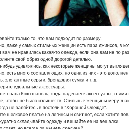
девайте только то, что вам подходит по размеру.
но, даже у самых стильных женщин есть пара джинсов, в кот
ы вам не нравилась какая-то одежда, если она вам не по раз
полните свой образ одной дорогой деталью.
-нибудь удивлялись, как некоторые женщины могут выглядет
но, есть много составляющих, но одна из них - это дополн
ь, элегантные серьги, брендовая сумка и т. д.
берите идеальные аксессуары.
оветовала Коко шанель, когда надеваете аксессуары, сними
е, чтобы не было излишеств. Стильные женщины меру зна
когда не валяйтесь в постели в "Хорошей Одежде".
те шелковое платье на легинсы и свитшот, если хотите пов
ккуратно складывайте одежду и вешайте ее на вешалки.
о совет, но всегда ли мы ему следуем?