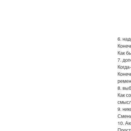
6. на
Конеч
Как б
7. до
Когда
Конеч
ремен
8. вы
Как с
смысл
9. ни
Смени
10. А
Прост