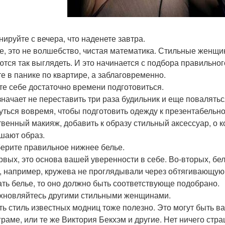
нируйте с вечера, что наденете завтра.
е, это не волшебство, чистая математика. Стильные женщи
ются так выглядеть. И это начинается с подбора правильног
те в панике по квартире, а заблаговременно.
йте себе достаточно времени подготовиться.
значает не переставить три раза будильник и еще поваляться
уться вовремя, чтобы подготовить одежду к презентабельно
твенный макияж, добавить к образу стильный аксессуар, о 
шают образ.
берите правильное нижнее белье.
рвых, это основа вашей уверенности в себе. Во-вторых, бе
, например, кружева не проглядывали через обтягивающую
ать белье, то оно должно быть соответствующе подобрано.
охновляйтесь другими стильными женщинами.
ть стиль известных модниц тоже полезно. Это могут быть ва
граме, или те же Виктория Бекхэм и другие. Нет ничего стр