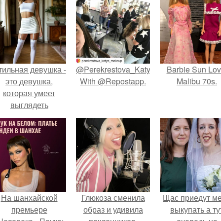
тильная девушка -
@Perekrestova_Katya_Makeup
Barbie Sun Lov
это девушка,
With @Repostapp.
Malibu 70s.
которая умеет
выглядеть
привлекательно и
легантно в любои
ситуации.
На шанхайской
Глюкоза сменила
Щас приедут м
премьере
образ и удивила
выкупать а ту