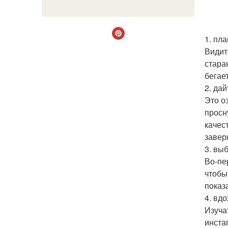
1. пла
Видит
стара
бегае
2. да
Это о
просн
качес
завер
3. вы
Во-пе
чтобы
показ
4. вд
Изуча
инста