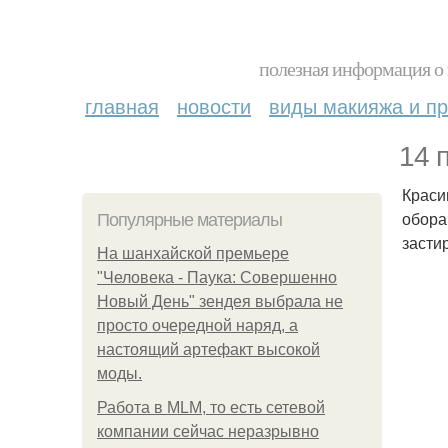
полезная информация о 
главная
новости
виды макияжа и пр
14 
Краси
обора
Популярные материалы
засти
На шанхайской премьере
"Человека - Паука: Совершенно
Новый День" зендея выбрала не
просто очередной наряд, а
настоящий артефакт высокой
моды.
Работа в MLM, то есть сетевой
компании сейчас неразрывно