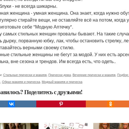
блуки - не всегда шикарны.
ная женщина - умная женщина. Она знает, когда нужно обуть
егулярно стирайте вещи, не оставляйте всё на потом, когда 
риготовьте себе "Модную Аптечку".
у самых стильных женщин провалы бывают. На такие случаи 
ь дырку, порванную юбку, лак, чтобы остановить стрелку, ле
ставайтесь верными своему стилю.
ные стильные женщины не бегут за модой. У них есть арсе
ьна, вне сезона и трендов. Им всегда есть, что одеть..
и:
Стильные прически и макияж
,
Прически дома
,
Вечерние прически и макияж
,
Подбор 
у
,
Образ макияж и прическа
,
Модный макияж и прическа
авилось? Поделитесь с друзьями!