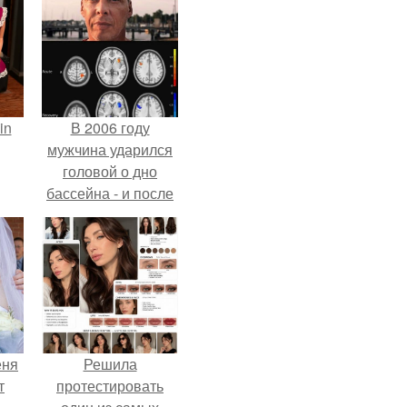
in
В 2006 году
мужчина ударился
головой о дно
бассейна - и после
этого его жизнь
изменилась самым
странным образом.
еня
Решила
т
протестировать