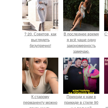
? 20. Советов, как
В последнее время
С
выглядеть
я всё чаще одну
безупречно!
закономерность
замечаю.
э
К старому
Приходи к нам в
перманенту можно
прикиде в стиле 90