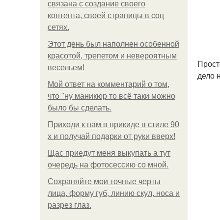
связана с создание своего
контента, своей страницы в соц
сетях.
Этот день был наполнен особенной
красотой, трепетом и невероятным
Прост
весельем!
дело 
Мой ответ на комментарий о том,
что "ну маникюр то всё таки можно
было бы сделать.
Приходи к нам в прикиде в стиле 90
х и получай подарки от руки вверх!
Щас приедут меня выкупать а тут
очередь на фотосессию со мной.
Сохраняйте мои точные черты
лица, форму губ, линию скул, носа и
разрез глаз.