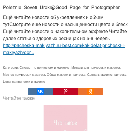
Poleznie_Soveti_Uroki@Good_Page_for_Photographer.
Ещё читайте новости об укреплениях и объем
тутСмотрите ещё новости о насыщенности цвета и блеск
Ещё читайте новости о накопительном эффекте Читайте
далее статьи о здоровых ресницах на 5-6 недель
http://pricheska-makiyazh.ru-best.com/kak-delat-pricheski-i-
makiyazh/obr...
Категории:
Стилист по прическам и макияжу
,
Модели для причесок и макияжа
,
Мастер причесок и макияжа
,
Образ макияж и прическа
,
Сделать макияж прическу
,
Цены на прически и макияж
Читайте также