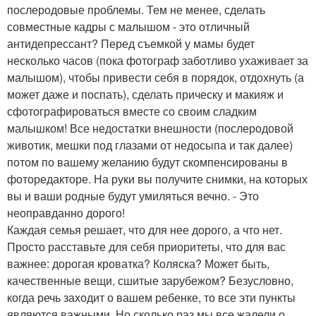
послеродовые проблемы. Тем не менее, сделать
совместные кадры с малышом - это отличный
антидепрессант? Перед съемкой у мамы будет
несколько часов (пока фотограф заботливо ухаживает за
малышом), чтобы привести себя в порядок, отдохнуть (а
может даже и поспать), сделать прическу и макияж и
сфотографироваться вместе со своим сладким
малышком! Все недостатки внешности (послеродовой
животик, мешки под глазами от недосыпа и так далее)
потом по вашему желанию будут скомпенсированы в
фоторедакторе. На руки вы получите снимки, на которых
вы и ваши родные будут умиляться вечно. - Это
неоправданно дорого!
Каждая семья решает, что для нее дорого, а что нет.
Просто расставьте для себя приоритеты, что для вас
важнее: дорогая кроватка? Коляска? Может быть,
качественные вещи, сшитые зарубежом? Безусловно,
когда речь заходит о вашем ребенке, то все эти пункты
являются важными. Но сколько раз мы все жалели о