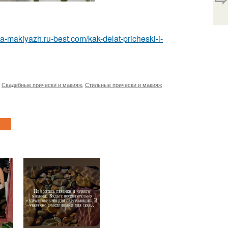
ka-makiyazh.ru-best.com/kak-delat-pricheski-i-
,
Свадебные прически и макияж
,
Стильные прически и макияж