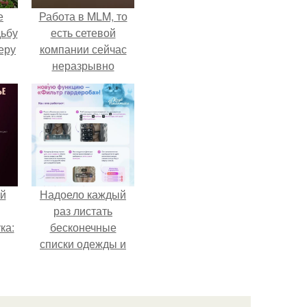
е
Работа в MLM, то
дьбу
есть сетевой
еру
компании сейчас
неразрывно
связана с создание
своего контента,
своей страницы в
соц сетях.
й
Надоело каждый
раз листать
ка:
бесконечные
списки одежды и
заново собирать
 не
любимый лук по
ной
кусочкам?