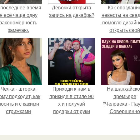
 последнее время
Девочки открыта
Как опоздани
я всё чаще одну
запись на декабрь?
невесты на сва
закономерность
помогло дизайн
замечаю.
открыть свой
бренд.
Челка - шторка:
Приходи к нам в
На шанхайско
ому подходит, как
прикиде в стиле 90
премьере
носить и с какими
х и получай
"Человека - Пау
стрижками
подарки от руки
Совершенно
сочетать.
вверх!
Новый День"
зендея выбрала
просто очеред