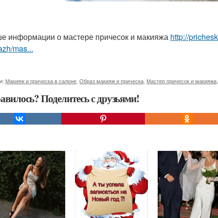
е информации о мастере причесок и макияжа
http://priches
zh/mas...
и:
Макияж и прическа в салоне
,
Образ макияж и прическа
,
Мастер причесок и макияжа
авилось? Поделитесь с друзьями!