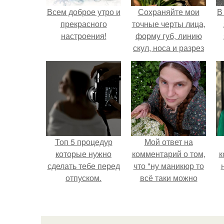
Всем доброе утро и
Сохраняйте мои
В
прекрасного
точные черты лица,
настроения!
форму губ, линию
скул, носа и разрез
глаз.
Топ 5 процедур
Мой ответ на
которые нужно
комментарий о том,
к
сделать тебе перед
что "ну маникюр то
отпуском.
всё таки можно
было бы сделать.