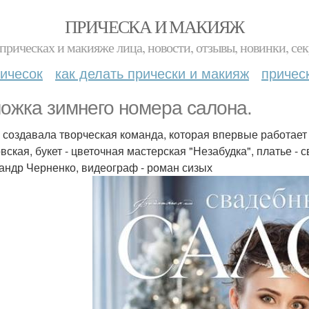
ПРИЧЕСКА И МАКИЯЖ
прическах и макияже лица, новости, отзывы, новинки, сек
ичесок
как делать прически и макияж
причес
ожка зимнего номера салона.
 создавала творческая команда, которая впервые работает 
вская, букет - цветочная мастерская "Незабудка", платье - 
андр Черненко, видеограф - роман сизых