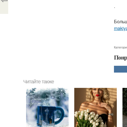
.
Больш
makiya
Категори
Понр
Читайте также