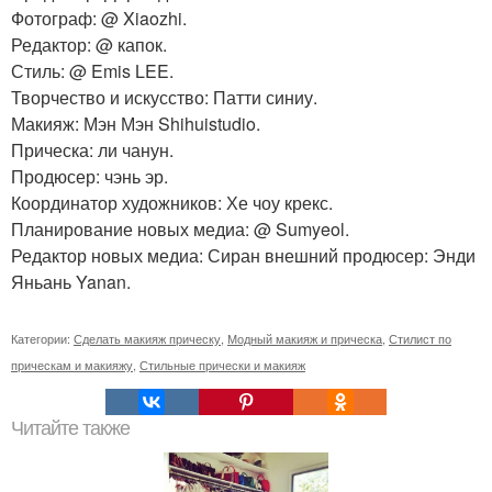
Фотограф: @ Xiaozhi.
Редактор: @ капок.
Стиль: @ Emis LEE.
Творчество и искусство: Патти синиу.
Макияж: Мэн Мэн Shihuistudio.
Прическа: ли чанун.
Продюсер: чэнь эр.
Координатор художников: Хе чоу крекс.
Планирование новых медиа: @ Sumyeol.
Редактор новых медиа: Сиран внешний продюсер: Энди
Яньань Yanan.
Категории:
Сделать макияж прическу
,
Модный макияж и прическа
,
Стилист по
прическам и макияжу
,
Стильные прически и макияж
Читайте также