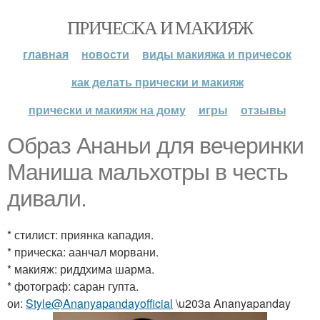
ПРИЧЕСКА И МАКИЯЖ
главная
новости
виды макияжа и причесок
как делать прически и макияж
прически и макияж на дому
игры
отзывы
Образ Ананьи для вечеринки
Маниша мальхотры в честь
дивали.
* стилист: приянка кападия.
* прическа: аанчал морвани.
* макияж: риддхима шарма.
* фотограф: саран гупта.
ои:
Style@Ananyapandayofficial
\u203a Ananyapanday