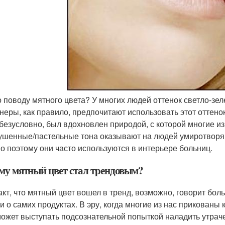
о поводу мятного цвета? У многих людей оттенок светло-зел
неры, как правило, предпочитают использовать этот оттенок
 безусловно, был вдохновлен природой, с которой многие из
ушенные/пастельные тона оказывают на людей умиротворя
о поэтому они часто используются в интерьере больниц.
му мятный цвет стал трендовым?
акт, что мятный цвет вошел в тренд, возможно, говорит бол
и о самих продуктах. В эру, когда многие из нас прикован
может выступать подсознательной попыткой наладить утрач