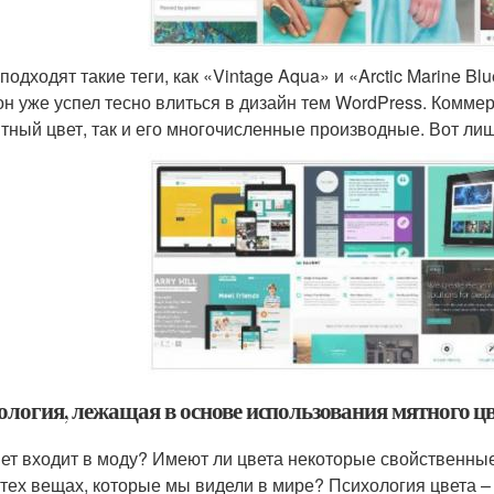
одходят такие теги, как «Vintage Aqua» и «Arctic Marine Blu
 он уже успел тесно влиться в дизайн тем WordPress. Комм
ятный цвет, так и его многочисленные производные. Вот л
ология, лежащая в основе использования мятного ц
вет входит в моду? Имеют ли цвета некоторые свойственны
 тех вещах, которые мы видели в мире? Психология цвета – 