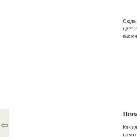
Сюда п
цвет,
как м
Псих
⇦
Как ц
нам о