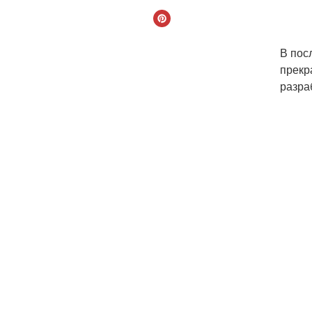
В пос
прекр
разра