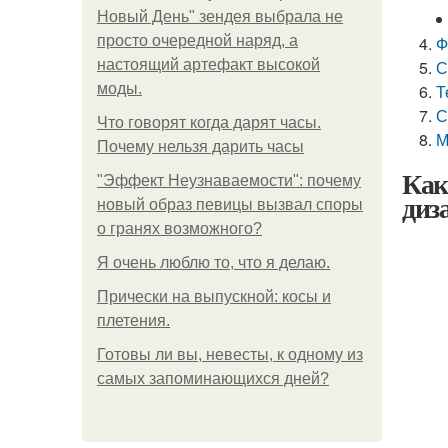
Новый День" зендея выбрала не
просто очередной наряд, а
Ф
настоящий артефакт высокой
С
моды.
Т
С
Что говорят когда дарят часы.
М
Почему нельзя дарить часы
Как
"Эффект Неузнаваемости": почему
диз
новый образ певицы вызвал споры
о гранях возможного?
Я очень люблю то, что я делаю.
Прически на выпускной: косы и
плетения.
Готовы ли вы, невесты, к одному из
самых запоминающихся дней?