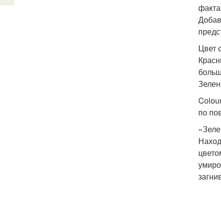
факта
Добав
предс
Цвет 
Красн
больш
Зелен
Colou
по по
«Зеле
Наход
цвето
умиро
загни