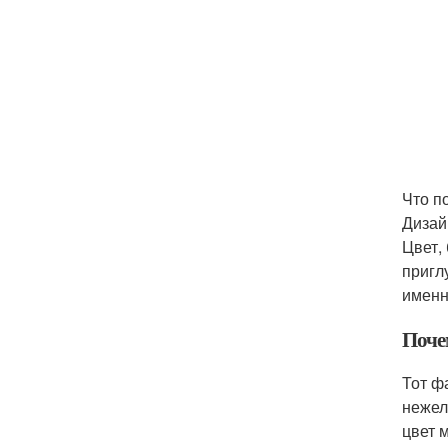
Что п
Дизай
Цвет,
пригл
именн
Поче
Тот ф
нежел
цвет 