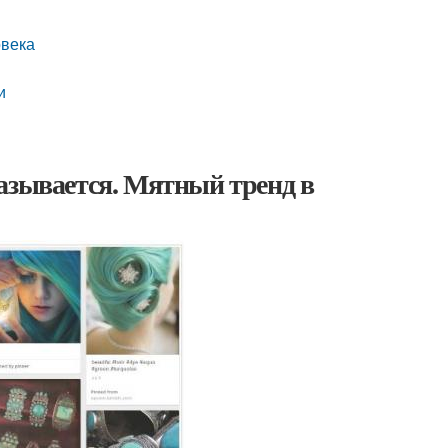
овека
и
азывается. Мятный тренд в