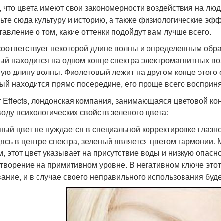
, что цвета имеют свои закономерности воздействия на люд
ьте сюда культуру и историю, а также физиологические эфф
тавление о том, какие оттенки подойдут вам лучше всего.
соответствует некоторой длине волны и определенным обра
ый находится на одном конце спектра электромагнитных во
ую длину волны. Фиолетовый лежит на другом конце этого 
ый находится прямо посередине, его проще всего восприня
r Effects, лондонская компания, занимающаяся цветовой 
воду психологических свойств зеленого цвета:
ный цвет не нуждается в специальной корректировке глазн
ясь в центре спектра, зеленый является цветом гармонии.
м, этот цвет указывает на присутствие воды и низкую опасн
творение на примитивном уровне. В негативном ключе этот 
вание, и в случае своего неправильного использования буд