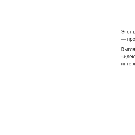
Этот 
— про
Выгля
«идею
интерь