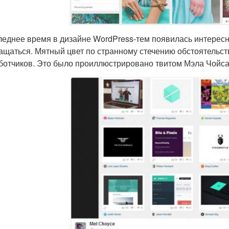
леднее время в дизайне WordPress-тем появилась интересна
ащаться. Мятный цвет по странному стечению обстоятельс
ботчиков. Это было проиллюстрировано твитом Мэла Чойса 