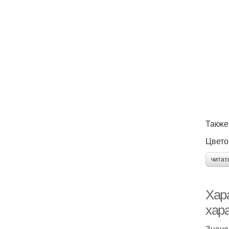
Также
Цвето
читат
Хара
хар
Значе