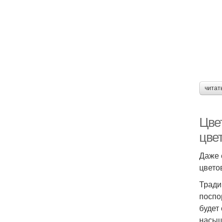
читат
Цве
цве
Даже 
цвето
Тради
поспо
будет
насыщ