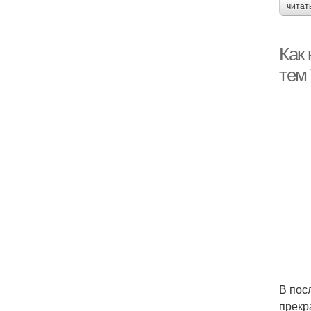
читат
Как
тем
В пос
прекр