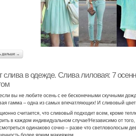
ь дальше →
т слива в одежде. Cлива лиловая: 7 осен
том
если вы не любите осень с ее бесконечными скучными дождя
вая гамма – одна из самых впечатляющих! И сливовый цвет 
ционно считается, что сливовый подходит всем, кроме тепло
рить в каждом индивидуальном случае!Независимо от того,
 смотреться одинаково сочно – разве что светловолосым де
енность более ярким макияжем.