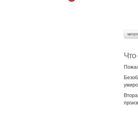
читат
Что 
Пожал
Безоб
умиро
Втора
произ