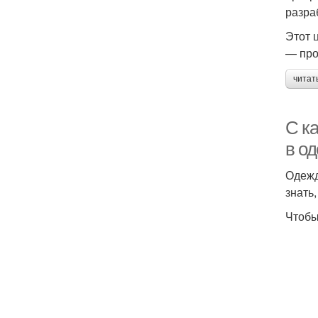
разра
Этот 
— про
читат
С к
в о
Одежд
знать
Чтобы