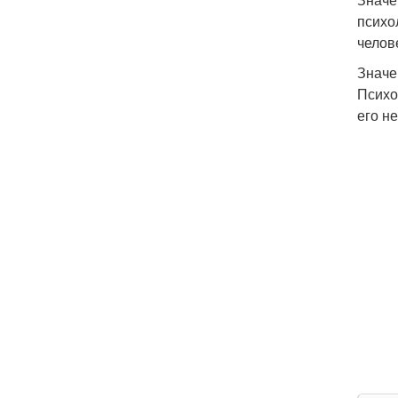
психо
челов
Значе
Психо
его н