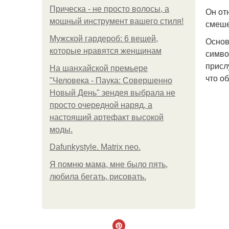
Прическа - не просто волосы, а
Он от
мощный инструмент вашего стиля!
смеше
Мужской гардероб: 6 вещей,
Основ
которые нравятся женщинам
симво
присл
На шанхайской премьере
что об
"Человека - Паука: Совершенно
Новый День" зендея выбрала не
просто очередной наряд, а
настоящий артефакт высокой
моды.
Dafunkystyle. Matrix neo.
Я помню мама, мне было пять,
любила бегать, рисовать.