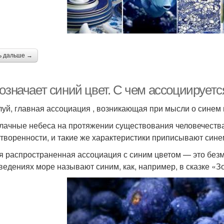
ь дальше →
означает синий цвет. С чем ассоциируетс
уй, главная ассоциация , возникающая при мысли о синем ц
лачные небеса на протяжении существования человечества
творенности, и такие же характеристики приписывают сине
я распространенная ассоциация с синим цветом — это без
ведениях море называют синим, как, например, в сказке «