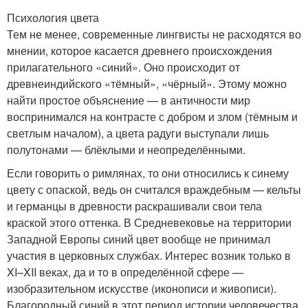
Психология цвета
Тем не менее, современные лингвисты не расходятся во
мнении, которое касается древнего происхождения
прилагательного «синий». Оно происходит от
древнеиндийского «тёмный», «чёрный». Этому можно
найти простое объяснение — в античности мир
воспринимался на контрасте с добром и злом (тёмным и
светлым началом), а цвета радуги выступали лишь
полутонами — блёклыми и неопределёнными.
Если говорить о римлянах, то они относились к синему
цвету с опаской, ведь он считался враждебным — кельты
и германцы в древности раскрашивали свои тела
краской этого оттенка. В Средневековье на территории
Западной Европы синий цвет вообще не принимал
участия в церковных службах. Интерес возник только в
XI–XII веках, да и то в определённой сфере —
изобразительном искусстве (иконописи и живописи).
Благородный синий в этот период истории человечества