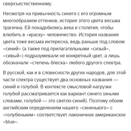
сверхъестественному.
Несмотря на привычность синего с его огромным
многообразием оттенков, история этого цвета весьма
трагична. Ей понадобились века и столетия, чтобы
влюбить в «краску» человечество. История названия
цвета тоже весьма интересна, ведь раньше под словом
«синий» (а также под прилагательными «сизый»,
«сивый») подразумевали не конкретный цвет, а лишь
обозначали «степень блеска» любого другого спектра.
В русской, как и в словесности других народов, для этой
части спектра существует два основных названия —
синий и голубой. В контексте смысловой нагрузки
голубой рассматривается как вариант синего (иными
словами, голубой — это светло-синий). Поэтому обоим
английским определениям нашего «синенького» с
«голубеньким» соответствует лаконичное американское
«blue».