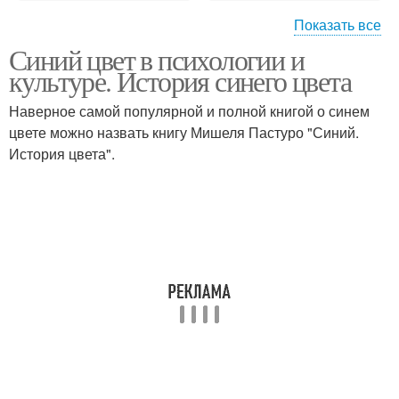
Показать все
Синий цвет в психологии и
Влияние на человека
Цвета в одежде
культуре. История синего цвета
Наверное самой популярной и полной книгой о синем
цвете можно назвать книгу Мишеля Пастуро "Синий.
История цвета".
Цвета в литературе
Цвета в произведениях
Цветы к деньгам
Синий человек