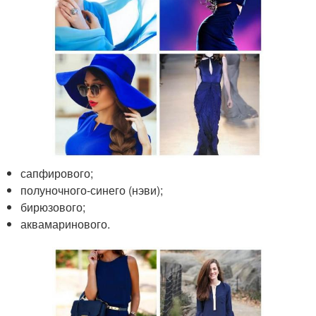
сапфирового;
полуночного-синего (нэви);
бирюзового;
аквамаринового.