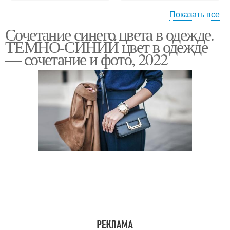
Показать все
Сочетание синего цвета в одежде.
Красный в одежде
Выгодные сочетания
ТЕМНО-СИНИЙ цвет в одежде
— сочетание и фото, 2022
Стильные сочетания
Сочетание в интерьере
Естественные
сочетания