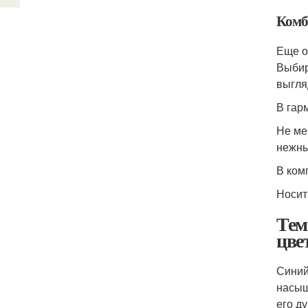
Комб
Еще о
Выбир
выгля
В гар
Не ме
нежны
В ком
Носит
Тем
цве
Синий
насыщ
его д