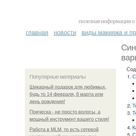
полезная информация о 
главная
новости
виды макияжа и пр
Син
вар
Сод
С
Популярные материалы
Шикарный подарок для любимых,
будь то 14 февраля, 8 марта или
день рождения!
Т
Прическа - не просто волосы, а
Т
мощный инструмент вашего стиля!
К
Работа в MLM, то есть сетевой
С