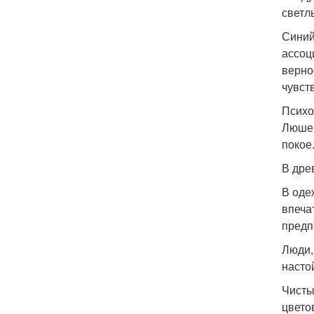
светл
Синий
ассоц
верно
чувст
Психо
Люшер
покое
В дре
В оде
впеча
предп
Люди,
насто
Чисты
цвето