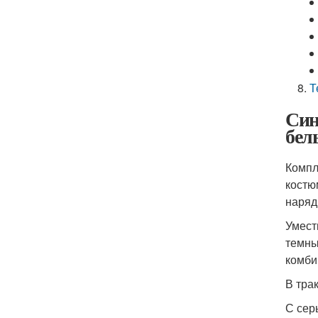
Т
Син
бел
Компл
костю
наряд
Умест
темны
комби
В тра
С сер