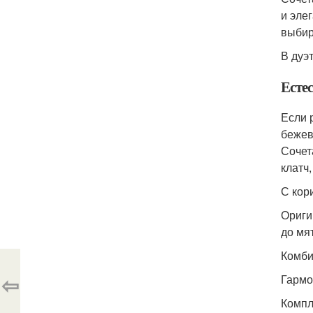
и эле
выбир
В дуэ
Есте
Если 
бежев
Сочет
клатч
С кор
Ориги
до мя
Комби
⇦
Гармо
Компл