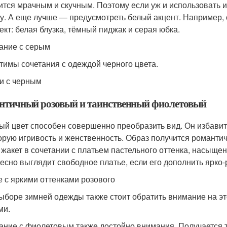
ится мрачным и скучным. Поэтому если уж и использовать их
у. А еще лучше — предусмотреть белый акцент. Например, 
ект: белая блузка, тёмный пиджак и серая юбка.
ание с серым
тимы сочетания с одеждой черного цвета.
и с черным
нтичный розовый и таинственный фиолетовый
ый цвет способен совершенно преобразить вид. Он избавит
орую игривость и женственность. Образ получится романт
 жакет в сочетании с платьем пастельного оттенка, насыщ
есно выглядит свободное платье, если его дополнить ярко-
е с яркими оттенками розового
ыборе зимней одежды также стоит обратить внимание на э
ми.
ание с фиолетовым также достойно внимания. Получается 