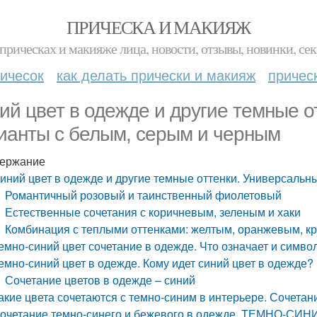
ПРИЧЕСКА И МАКИЯЖ
прическах и макияже лица, новости, отзывы, новинки, сек
ичесок
как делать прически и макияж
причес
ий цвет в одежде и другие темные о
ианты с белым, серым и черным
ержание
иний цвет в одежде и другие темные оттенки. Универсальн
Романтичный розовый и таинственный фиолетовый
Естественные сочетания с коричневым, зеленым и хаки
Комбинация с теплыми оттенками: желтым, оранжевым, к
емно-синий цвет сочетание в одежде. Что означает и симво
емно-синий цвет в одежде. Кому идет синий цвет в одежде?
Сочетание цветов в одежде – синий
акие цвета сочетаются с темно-синим в интерьере. Сочетан
очетание темно-синего и бежевого в одежде. ТЕМНО-СИНИЙ