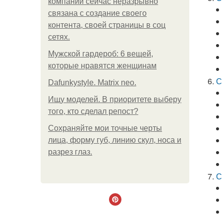
компании сейчас неразрывно
связана с создание своего
контента, своей страницы в соц
сетях.
Мужской гардероб: 6 вещей,
которые нравятся женщинам
С
Dafunkystyle. Matrix neo.
Ищу моделей. В приоритете выберу
того, кто сделал репост?
Сохраняйте мои точные черты
лица, форму губ, линию скул, носа и
разрез глаз.
С