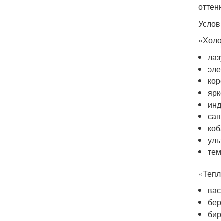
оттен
Услов
«Холо
лаз
эле
кор
ярк
инд
са
коб
уль
тем
«Тепл
вас
бер
бир