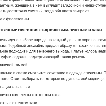
гантным, женщина в нем выглядит загадочной и неприступн
ать достаточно светлый, тогда оба цвета заиграют.
те с фиолетовым
ственные сочетания с коричневым, зеленым и хаки
речь идет о выборе наряда на каждый день, то хорошо носи
ым. Подобный ансамбль придает образу мягкости, он выгля
ание подходит и для вечернего выхода. Платье колора инд
, туфли лодочки, подчеркивающий талию ремень.
ичневой гаммой
нально и свежо смотрится сочетание в одежде с зеленым. 
тного. Стоит выбирать те, которые по душе самой моднице.
нации с зеленым
ничны комплекты с оттенком хаки.
екты с оттенком хаки