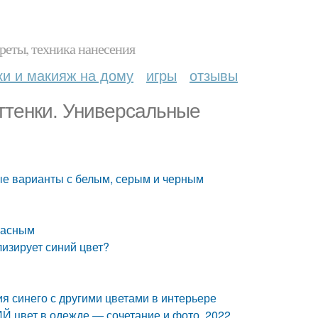
реты, техника нанесения
ки и макияж на дому
игры
отзывы
ттенки. Универсальные
ые варианты с белым, серым и черным
расным
лизирует синий цвет?
ия синего с другими цветами в интерьере
 цвет в одежде — сочетание и фото, 2022