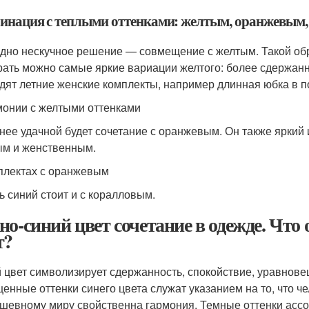
инация с теплыми оттенками: желтым, оранжевым
дно нескучное решение — совмещение с желтым. Такой обр
ать можно самые яркие вариации желтого: более сдержанн
дят летние женские комплекты, например длинная юбка в по
монии с желтыми оттенками
нее удачной будет сочетание с оранжевым. Он также яркий 
м и женственным.
плектах с оранжевым
ь синий стоит и с коралловым.
но-синий цвет сочетание в одежде. Что
т?
 цвет символизирует сдержанность, спокойствие, уравновеш
енные оттенки синего цвета служат указанием на то, что ч
ушевному миру свойственна гармония. Темные оттенки ассо