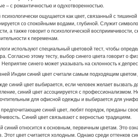
ые – с романтичностью и одухотворенностью.
 психологически ощущается как цвет, связанный с тишиной
иируется со спокойными водами, глубиной. Служит символо
сти, а также говорит о психологической восприимчивости, 
вительности к переменам.
логи используют специальный цветовой тест, чтобы определ
а. Согласно этому тесту, выбор синего цвета говорит о фи
. Неприятие синего может указывать на склонность к депрес
вней Индии синий цвет считали самым подходящим цветом 
жде синий цвет выбирается, если человек желает вызвать д
тление, синий цвет ассоциируется с профессионализмом. Н
очтительным для офисной одежды и выбирается для униф
 предпочитающие синий цвет, любят порядок, преданы своем
йчивость. Синий цвет связывают с верностью традициям.
й синий относится к основным, первичным цветам. Это озна
в. Этот цвет считается холодным. Однако среди оттенков си