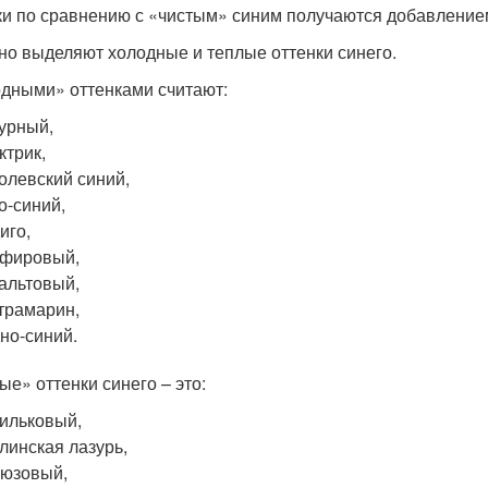
ки по сравнению с «чистым» синим получаются добавление
но выделяют холодные и теплые оттенки синего.
дными» оттенками считают:
урный,
ктрик,
олевский синий,
о-синий,
иго,
пфировый,
альтовый,
трамарин,
но-синий.
ые» оттенки синего – это:
ильковый,
линская лазурь,
юзовый,