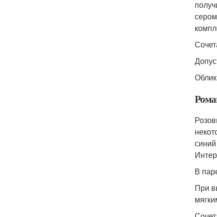
получ
сером
компл
Сочет
Допус
Облик
Рома
Розов
некот
синий
Интер
В пар
При в
мягки
Сочет