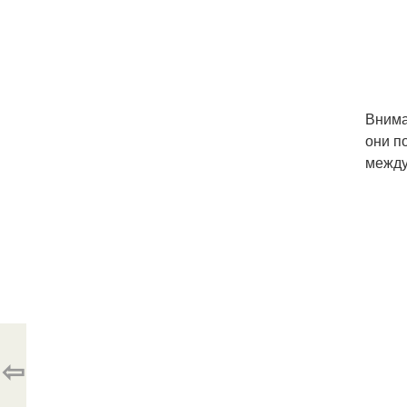
Внима
они п
между
⇦