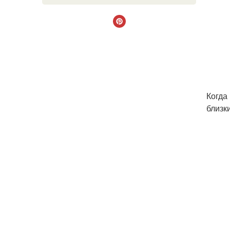
Когда
близк