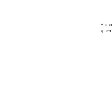
Након
красо