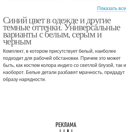
Показать все
Синий цвет в одежде и другие
Сочетания в одежде
Цвета в интерьере
темные оттенки. Универсальные
варианты с белым, серым и
черным
Комплект, в котором присутствует белый, наиболее
Цвета в интерьерах
Цвета с чем
подходит для рабочей обстановки. Причем это может
быть, как костюм колора индиго со светлой блузой, так и
наоборот. Белые детали разбавят мрачность, придадут
образу нарядности.
Отдельные цвета
Мятные цветы
Модные цветы
Цветы на кухне